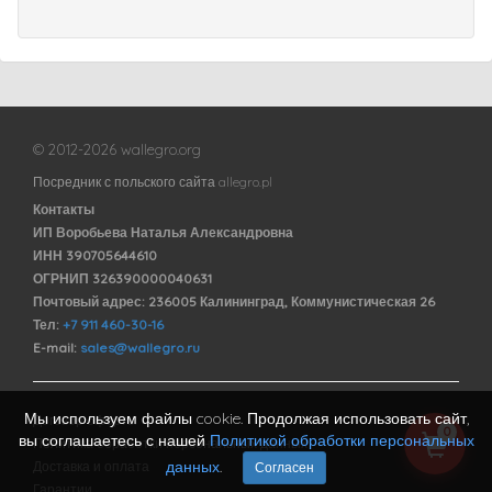
© 2012-2026 wallegro.org
Посредник с польского сайта allegro.pl
Контакты
ИП Воробьева Наталья Александровна
ИНН 390705644610
ОГРНИП 326390000040631
Почтовый адрес: 236005 Калининград, Коммунистическая 26
Тел:
+7 911 460-30-16
E-mail:
sales@wallegro.ru
Мы используем файлы cookie. Продолжая использовать сайт,
Договор оферты
0
вы соглашаетесь с нашей
Политикой обработки персональных
Политика обработки персональных данных
данных
.
Доставка и оплата
Согласен
Гарантии