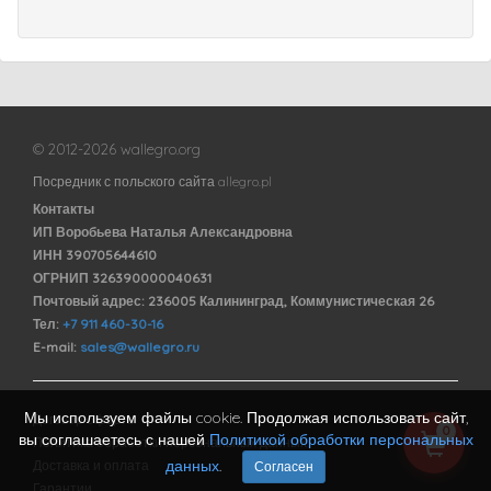
© 2012-2026 wallegro.org
Посредник с польского сайта allegro.pl
Контакты
ИП Воробьева Наталья Александровна
ИНН 390705644610
ОГРНИП 326390000040631
Почтовый адрес: 236005 Калининград, Коммунистическая 26
Тел:
+7 911 460-30-16
E-mail:
sales@wallegro.ru
Мы используем файлы cookie. Продолжая использовать сайт,
Договор оферты
0
вы соглашаетесь с нашей
Политикой обработки персональных
Политика обработки персональных данных
данных
.
Доставка и оплата
Согласен
Гарантии