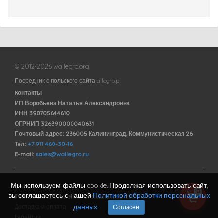
© 2012-2026 wallegro.org
Посредник с польского сайта allegro.pl
Контакты
ИП Воробьева Наталья Александровна
ИНН 390705644610
ОГРНИП 326390000040631
Почтовый адрес: 236005 Калининград, Коммунистическая 26
Тел:
+7 911 460-30-16
E-mail:
sales@wallegro.ru
Мы используем файлы cookie. Продолжая использовать сайт,
Договор оферты
0
вы соглашаетесь с нашей
Политикой обработки персональных
Политика обработки персональных данных
данных
.
Доставка и оплата
Согласен
Гарантии