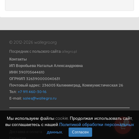
© 2012-2026 wallegro.org
Посредник с польского сайта allegro.pl
Контакты
ИП Воробьева Наталья Александровна
ИНН 390705644610
ОГРНИП 326390000040631
Почтовый адрес: 236005 Калининград, Коммунистическая 26
Тел:
+7 911 460-30-16
E-mail:
sales@wallegro.ru
Мы используем файлы cookie. Продолжая использовать сайт,
Договор оферты
0
вы соглашаетесь с нашей
Политикой обработки персональных
Политика обработки персональных данных
данных
.
Доставка и оплата
Согласен
Гарантии