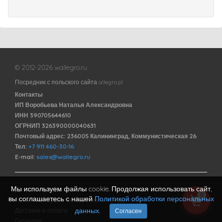
© 2012-2026 wallegro.ru
Посредник с польского сайта allegro.pl
Контакты
ИП Воробьева Наталья Александровна
ИНН 390705644610
ОГРНИП 326390000040631
Почтовый адрес: 236005 Калининград, Коммунистическая 26
Тел:
+7 911 460-30-16
E-mail:
sales@wallegro.ru
Мы используем файлы cookie. Продолжая использовать сайт,
Договор оферты
0
вы соглашаетесь с нашей
Политикой обработки персональных
Политика обработки персональных данных
данных
.
Доставка и оплата
Согласен
Гарантии