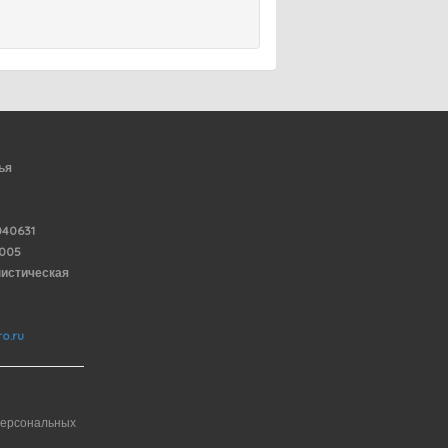
ья
40631
6005
нистическая
o.ru
персональных