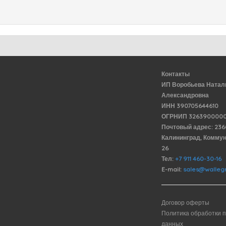
Контакты
ИП Воробьева Натал
Александровна
ИНН 390705644610
ОГРНИП 3263900000
Почтовый адрес: 23
Калининград, Комму
26
Тел:
+7 911 460-30-16
E-mail:
sales@wallegr
Договор оферты
Политика обработки 
данных