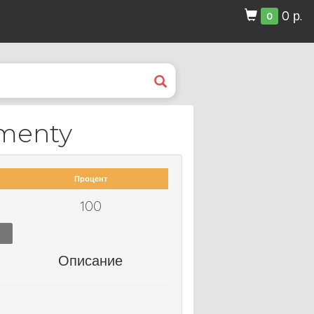
0 р.
0
menty
Процент
100
Описание