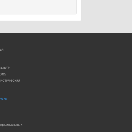
ья
40631
6005
нистическая
o.ru
персональных