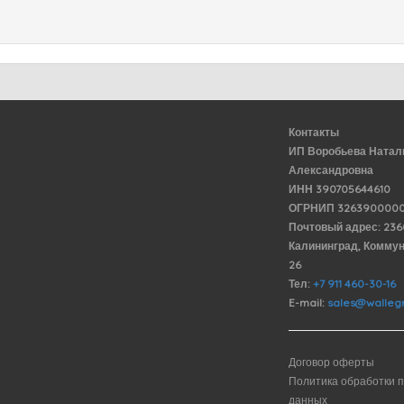
Контакты
ИП Воробьева Натал
Александровна
ИНН 390705644610
ОГРНИП 3263900000
Почтовый адрес: 23
Калининград, Комму
26
Тел:
+7 911 460-30-16
E-mail:
sales@wallegr
Договор оферты
Политика обработки 
данных