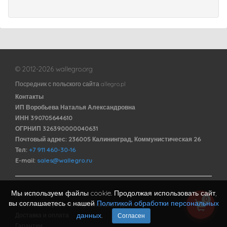
© 2012-2026 wallegro.org
Посредник с польского сайта allegro.pl
Контакты
ИП Воробьева Наталья Александровна
ИНН 390705644610
ОГРНИП 326390000040631
Почтовый адрес: 236005 Калининград, Коммунистическая 26
Тел:
+7 911 460-30-16
E-mail:
sales@wallegro.ru
Мы используем файлы cookie. Продолжая использовать сайт,
Договор оферты
0
вы соглашаетесь с нашей
Политикой обработки персональных
Политика обработки персональных данных
данных
.
Доставка и оплата
Согласен
Гарантии