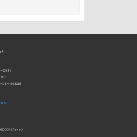
ья
40631
6005
нистическая
o.ru
персональных