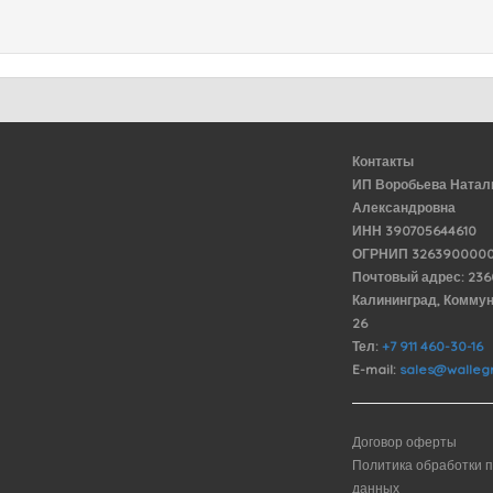
Контакты
ИП Воробьева Натал
Александровна
ИНН 390705644610
ОГРНИП 3263900000
Почтовый адрес: 23
Калининград, Комму
26
Тел:
+7 911 460-30-16
E-mail:
sales@wallegr
Договор оферты
Политика обработки 
данных