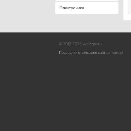
Электроника
© 2012-2026 wallegro.ru
Посредник с польского сайта allegro.pl