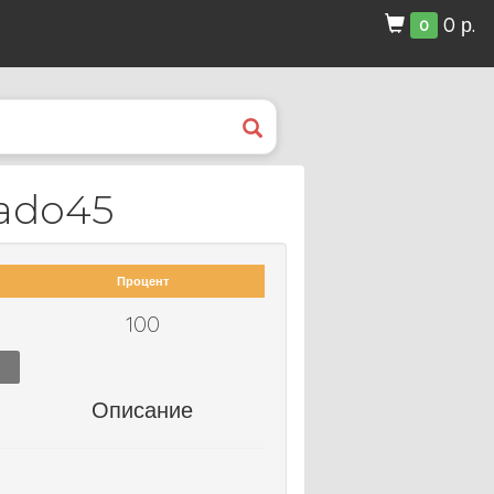
0 р.
0
ado45
Процент
100
Описание