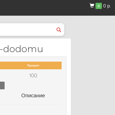
0 р.
0
a-dodomu
Процент
100
Описание