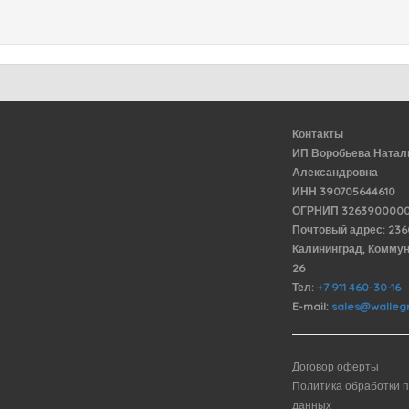
Контакты
ИП Воробьева Натал
Александровна
ИНН 390705644610
ОГРНИП 3263900000
Почтовый адрес: 23
Калининград, Комму
26
Тел:
+7 911 460-30-16
E-mail:
sales@wallegr
Договор оферты
Политика обработки 
данных