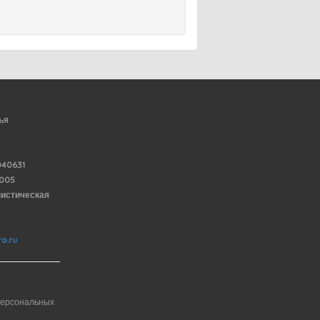
ья
40631
6005
нистическая
o.ru
персональных