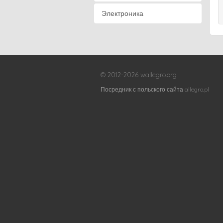
Электроника
© 2012-2026 wallegro.org
Посредник с польского сайта allegro.pl