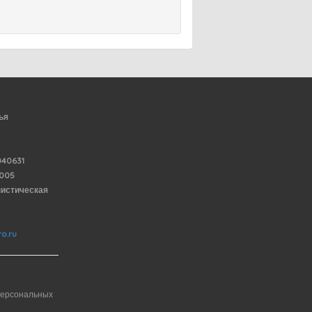
ья
40631
6005
нистическая
o.ru
персональных