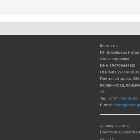
Контакты
ИП Воробьева Натал
Александровна
ИНН 390705644610
ОГРНИП 3263900000
Почтовый адрес: 23
Калининград, Комму
26
Тел:
+7 911 460-30-16
E-mail:
sales@wallegr
Договор оферты
Политика обработки 
данных