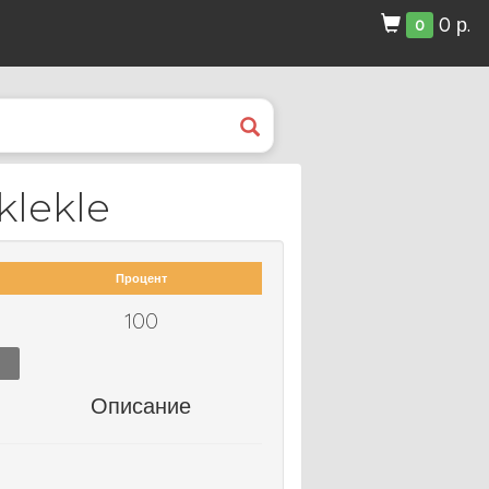
0 р.
0
klekle
Процент
100
Описание