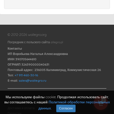
© 2012-2026 wallegro.org
Посредник с польского сайта allegro.pl
Контакты
ИП Воробьева Наталья Александровна
ИНН 390705644610
ОГРНИП 326390000040631
Почтовый адрес: 236005 Калининград, Коммунистическая 26
Тел:
+7 911 460-30-16
E-mail:
sales@wallegro.ru
Мы используем файлы cookie. Продолжая использовать сайт,
Договор оферты
0
вы соглашаетесь с нашей
Политикой обработки персональных
Политика обработки персональных данных
данных
.
Доставка и оплата
Согласен
Гарантии