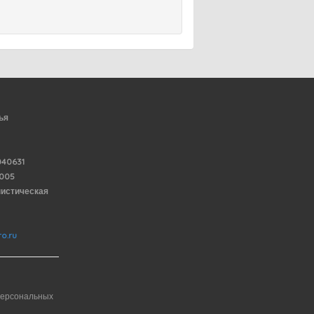
ья
40631
6005
нистическая
o.ru
персональных