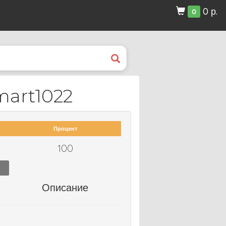
0 р.
0
art1022
Процент
100
Описание