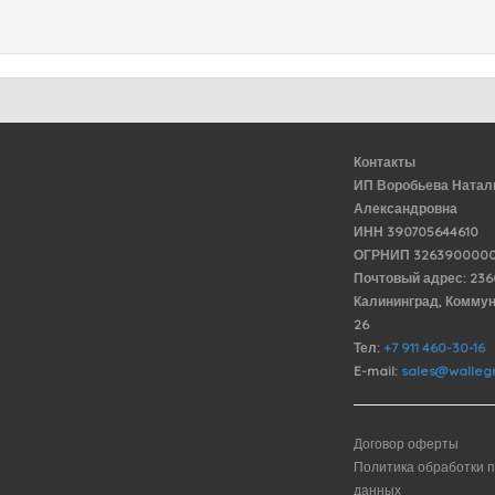
Контакты
ИП Воробьева Натал
Александровна
ИНН 390705644610
ОГРНИП 3263900000
Почтовый адрес: 23
Калининград, Комму
26
Тел:
+7 911 460-30-16
E-mail:
sales@wallegr
Договор оферты
Политика обработки 
данных