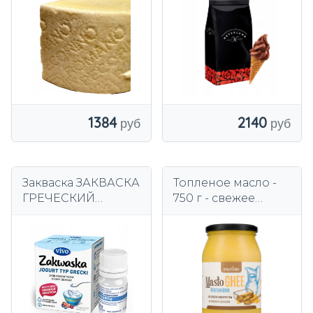
Сицилии
порошковая смесь
2 кг = 90 порций
1384
2140
Закваска ЗАКВАСКА
Топленое масло -
ГРЕЧЕСКИЙ
750 г - свежее
ЙОГУРТ ЖИВЫЕ
натуральное!
БАКТЕРИАЛЬНЫЕ
КУЛЬТУРЫ VIVO
natural 1 флакон