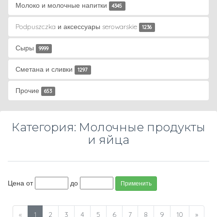
Молоко и молочные напитки
4345
Podpuszczka и аксессуары serowarskie
1236
Сыры
9999
Сметана и сливки
1297
Прочие
653
Категория: Молочные продукты
и яйца
Цена от
до
Применить
«
1
2
3
4
5
6
7
8
9
10
»