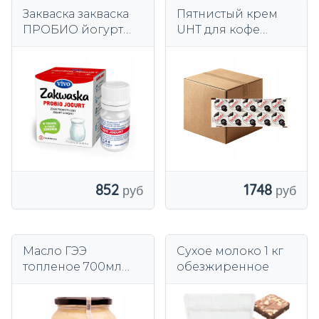
Закваска закваска
Пятнистый крем
ПРОБИО йогурт
UHT для кофе
VIVO после
молочко 10мл 200
болезни
шт
натуральный
домашний 1фиолка
852
1748
Масло ГЭЭ
Сухое молоко 1 кг
топленое 700мл
обезжиренное
(500г+)
Традиционный
буковинский