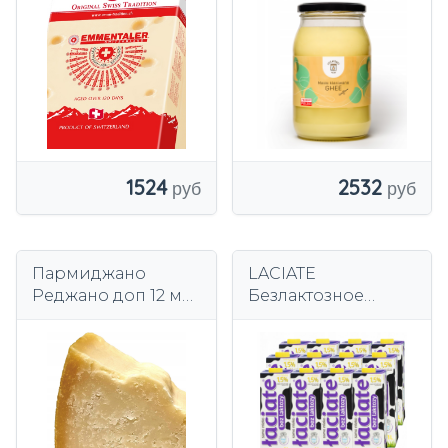
300г защищенный
осветленное 750г
деликатес
900мл кето жир
Эмменталь
кладовая
1524
2532
Пармиджано
LACIATE
Реджано доп 12 м
Безлактозное
итальянский
ультрапастеризова
Пармезан 200 г
нное коровье
молоко 1,5% 1л,
запас для
домашнего офиса