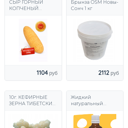
СЫР ГОРНЫЙ
Брынза OSM Новы-
КОПЧЕНЫЙ
Сонч 1 кг
«КОЛБА»
СЕРТИФИКАТ
КАЧЕСТВА
ПРЕМИУМ
РЕГИОНАЛЬНЫЙ
ПРОДУКТ
1104
2112
10г. КЕФИРНЫЕ
Жидкий
ЗЕРНА ТИБЕТСКИЙ
натуральный
ГРИБ КЕФИР
сырный сычужный
Домашний кефир
фермент 50 мл
ИНСТРУКЦИЯ