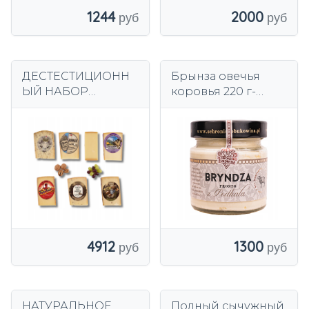
1244
2000
ДЕСТЕСТИЦИОНН
Брынза овечья
ЫЙ НАБОР
коровья 220 г-
ПРЕМИУМ ИЗ 7
приют Буковина
ОРИГИНАЛЬНЫХ
натуральная
ШВЕЙЦАРСКИХ
подхаланская сыр
СЫРОВ 1 КГ (№ 2)
4912
1300
НАТУРАЛЬНОЕ
Полный сычужный