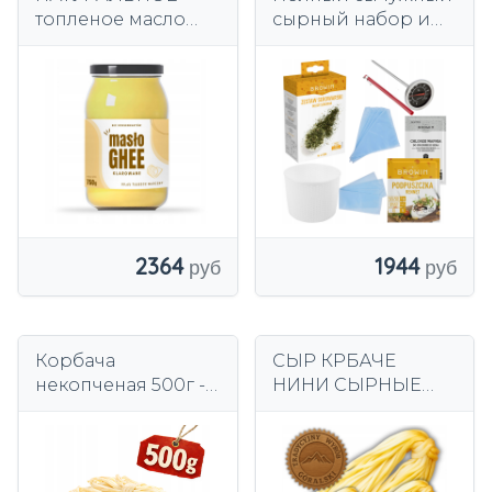
топленое масло
сырный набор и
ГЭЭ 750г Полироль
другие 411000
для ЖАРКИ
2364
1944
Корбача
СЫР КРБАЧЕ
некопченая 500г -
НИНИ СЫРНЫЕ
большая порция |
НИТКИ,
Вкусная горская
НАТУРАЛЬНАЯ
закуска
ПАСТА КОПЧЕНЫЙ
СЫР 100% 500г