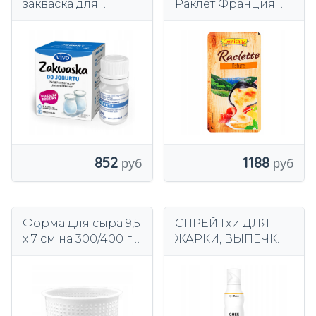
закваска для
Раклет Франция
йогурта
ломтики 200г
пробиотический
йогурт
натуральный 1
флакон
1188
852
Форма для сыра 9,5
СПРЕЙ Гхи ДЛЯ
х 7 см на 300/400 г
ЖАРКИ, ВЫПЕЧКИ,
сыра
ВКУСНЫЙ ВКУС
200 мл GymBeam