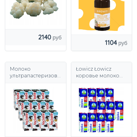
2140
1104
Молоко
Łowicz Łowicz
ультрапастеризова
коровье молоко
нное 3,5% 200мл
3,2%
Лациате с
ультрапастеризова
трубочкой для
нное Премиум 1л
школы, детского
запас для
ассортимента
домашнего офиса
12 шт.