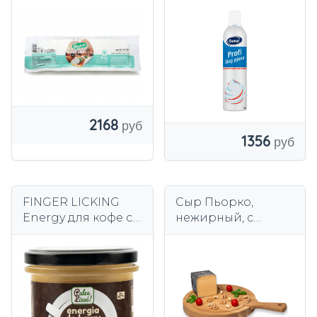
итальянская пицца
свежая
2168
1356
FINGER LICKING
Сыр Пьорко,
Energy для кофе с
нежирный, с
маслом гхи
высоким
пуленепробиваем
содержанием
ый кофе 200 г
белка, кето 1 кг