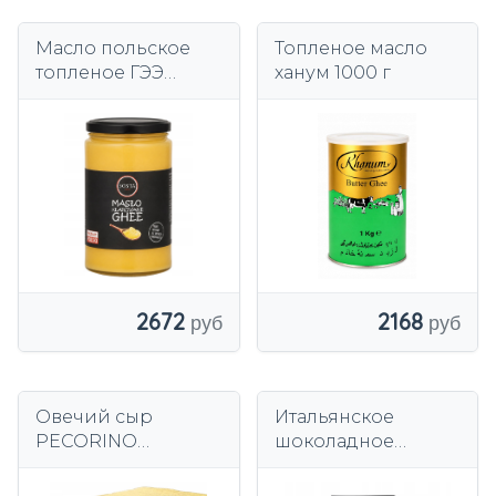
Масло польское
Топленое масло
топленое ГЭЭ
ханум 1000 г
700мл SOSTA для
жарки кето без
лактозы
2672
2168
Овечий сыр
Итальянское
PECORINO
шоколадное
ROMANO DOP
мороженое
200гр вкус
премиум