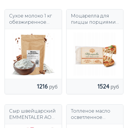
Сухое молоко 1 кг
Моцарелла для
обезжиренное
пиццы порциями
сухое молоко 1 кг
1,5 кг - Приют
Буковина,
Краткосрочный
срок
1216
1524
Сыр швейцарский
Топленое масло
EMMENTALER AOP
осветленное
оригинальный
Польское