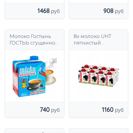
1468
908
Молоко Гостынь
8x молоко UHT
ГОСТЬЬ сгущенное
пятнистый
несладкое 500г
уплотнитель 3.2%
7,5%
0.5 l
740
1160