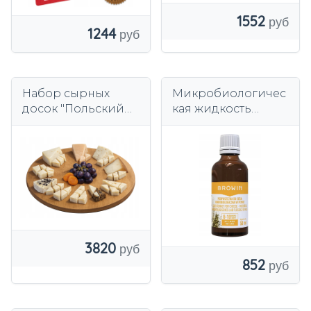
1552
1244
Набор сырных
Микробиологичес
досок "Польский
кая жидкость
ремесленный" 1 кг -
сычужный
7 видов Heritage
фермент для сыра
50 мл.
3820
852