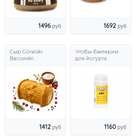
1496
1692
Сыр Góralski
Чтобы-бактерии
Bacowski
для йогурта
копченый (герм.
пробиотик,
упаковка) 360г
упаковка на 100 л
Традиционный из
молока
Подгалья
1412
1160