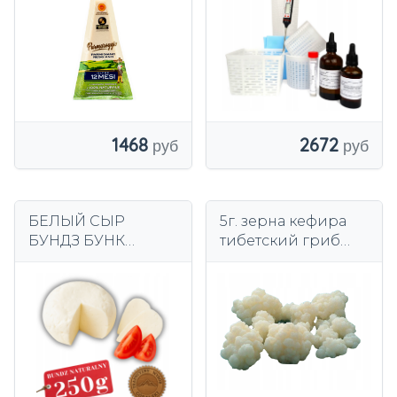
твердый
итальянский сыр,
выдержанный
2672
1468
БЕЛЫЙ СЫР
5г. зерна кефира
БУНДЗ БУНК
тибетский гриб
ГУРАЛЬСКИЙ
кефир домашний
ТРАДИЦИОННЫЙ
кефир инструкция
ПОЛЬСКИЙ
НАТУРАЛЬНЫЙ
ПРОДУКТ СВЕЖИЙ