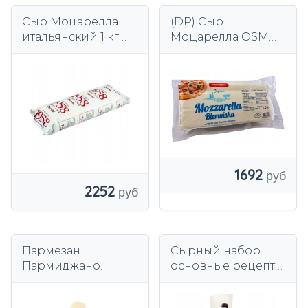
Сыр Моцарелла
(DP) Сыр
итальянский 1 кг
Моцарелла OSM
для пиццы Фиор
Берунь 1,5 кг |
ди латте 1 кг
блокировать | для
свежий
пиццы и запеканок
1692
2252
Пармезан
Сырный набор
Пармиджано
основные рецепты
Реджано 200г -
/ набор
Пармареджо,
аксессуаров