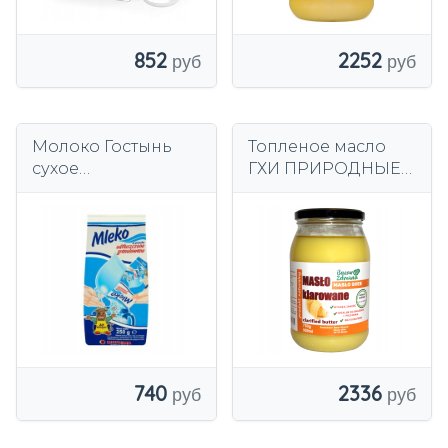
852
2252
Молоко Гостынь
Топленое масло
сухое
ГХИ ПРИРОДНЫЕ
обезжиренное,
750 г 900ml
гранулированное,
СВЕЖИЕ
250г
740
2336