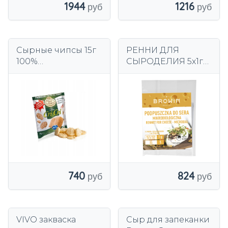
1944
1216
Сырные чипсы 15г
РЕННИ ДЛЯ
100%
СЫРОДЕЛИЯ 5х1г
безуглеводный
411200
сыр Итальянские
хрустящие сырные
шарики
740
824
VIVO закваска
Сыр для запеканки