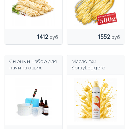
1412
1552
Сырный набор для
Масло гхи
начинающих
SprayLeggero
рецепты / Легкий
Mantova топленое
старт в домашнем
с добавлением
сыре
подсолнечного
масла