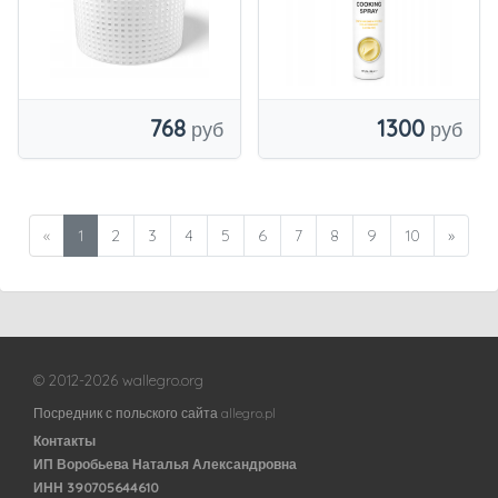
768
1300
«
1
2
3
4
5
6
7
8
9
10
»
© 2012-2026 wallegro.org
Посредник с польского сайта allegro.pl
Контакты
ИП Воробьева Наталья Александровна
ИНН 390705644610