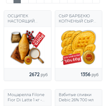
ОСЦИПЕК
СЫР БАРБЕКЮ
НАСТОЯЩИЙ
КОПЧЕНЫЙ СЫР
ОВЕЧЕНЬКИЙ,
СЕРТИФИКАТ
КОПЧЕНЫЙ, СЫР
ЕЖЕДНЕВНОЕ
ЦЕЛЬНЫЙ
ПРОИЗВОДСТВО
СЕРТИФИКАТ
ВЫСОЧАЙШЕЕ
СЕЗОНА 2026 ГОДА
КАЧЕСТВО
600Г
2672
1356
Моцарелла Filone
Взбитые сливки
Fior Di Latte 1 кг -
Debic 26% 700 мл
Ghidetti