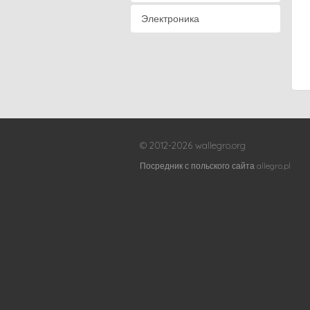
Электроника
© 2012-2026 wallegro.org
Посредник с польского сайта allegro.pl