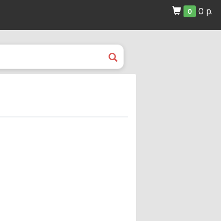
0 р.
0