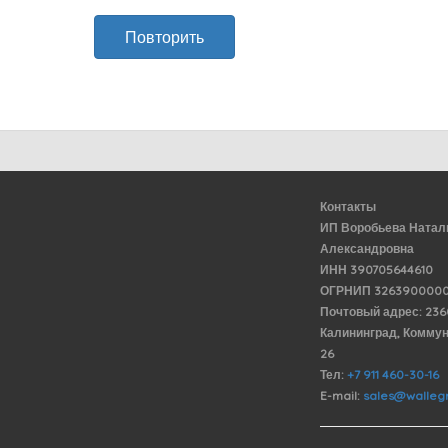
Повторить
Контакты
ИП Воробьева Натал
Александровна
ИНН 390705644610
ОГРНИП 3263900000
Почтовый адрес: 23
Калининград, Комму
26
Тел:
+7 911 460-30-16
E-mail:
sales@wallegr