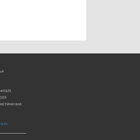
ья
40631
6005
нистическая
o.ru