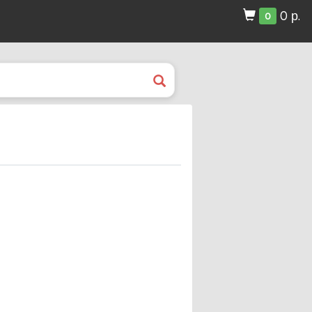
0 р.
0