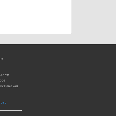
ья
40631
6005
нистическая
o.ru