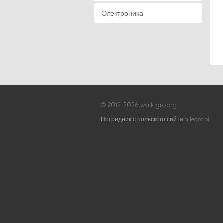
Электроника
© 2012-2026 wallegro.org
Посредник с польского сайта allegro.pl