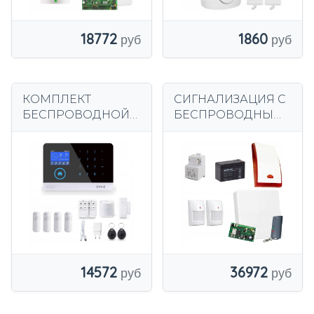
95 дБ
18772
1860
КОМПЛЕКТ
СИГНАЛИЗАЦИЯ С
БЕСПРОВОДНОЙ
БЕСПРОВОДНЫМ
СИГНАЛИЗАЦИИ с
УВЕДОМЛЕНИЕМ
ЖК-дисплеем 2,4
С 2 УДАЛЕННЫМИ
дюйма GSM WiFi
ДАТЧИКАМИ
TUYA SMART
ДВИЖЕНИЯ
POLSKI + 4xPIR
14572
36972