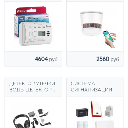
угарного газа, 10
Сирена пожарной
лет
сигнализации 85
дБ
СЕРТИФИЦИРОВА
НА
4604
2560
ДЕТЕКТОР УТЕЧКИ
СИСТЕМА
ВОДЫ ДЕТЕКТОР
СИГНАЛИЗАЦИИ С
УТЕЧКИ ВОДЫ HY
ДИСТАНЦИОННЫ
929
М УПРАВЛЕНИЕМ
4x ДЕТЕКТОР
BOSCH
ПРОФЕССИОНАЛЬ
НАЯ