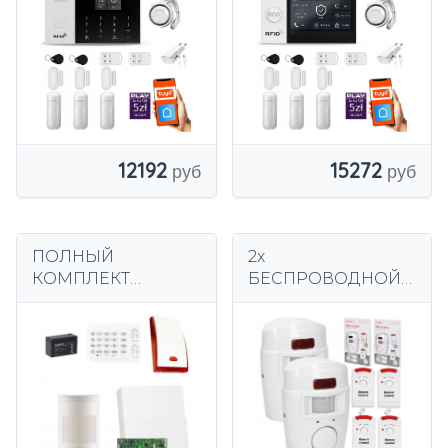
сигнализации
сигнализации
HUXGO HXA005
HUXGO HXA007 4G
R3D3
12192
15272
ПОЛНЫЙ
2x
КОМПЛЕКТ
БЕСПРОВОДНОЙ
ПРОВОДНОЙ
ДАТЧИК
ДОМАШНЕЙ
ДВИЖЕНИЯ +
СИГНАЛИЗАЦИИ
ПУЛЬТ
ДЕТЕКТОР
ДИСТАНЦИОННОГ
ДВИЖЕНИЯ
О УПРАВЛЕНИЯ НА
PARADOX SPECTRA
АККУМУЛЯТОРЕ
1
ГРОМКАЯ СИРЕНА