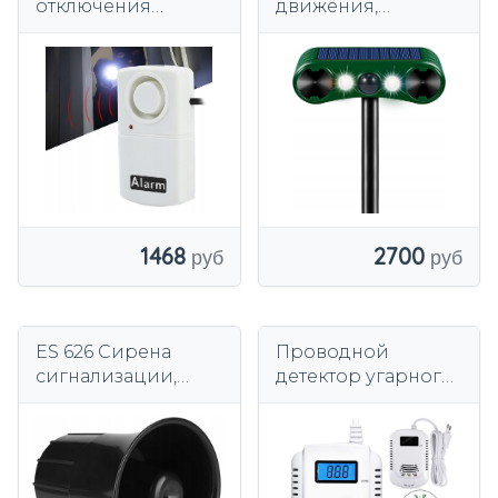
отключения
движения,
питания
инфракрасная
сигнализация на
солнечной
энергии, IP65
2700
1468
ES 626 Сирена
Проводной
сигнализации,
детектор угарного
питание 12 В
газа и газа Minexo с
постоянного тока,
ЖК-дисплеем,
110 дБ,
сертификат CE
модулированный