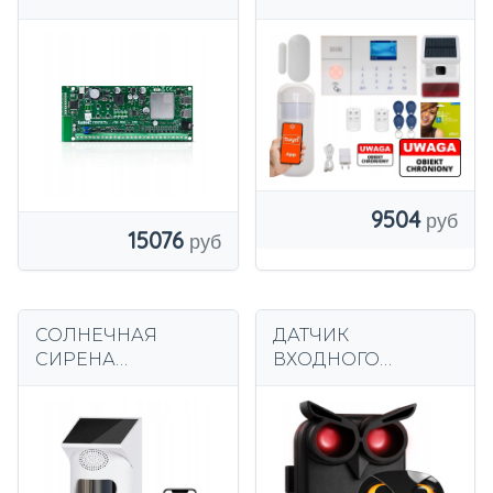
ПОЛЬСКИЙ WIFI
9504
15076
СОЛНЕЧНАЯ
ДАТЧИК
СИРЕНА
ВХОДНОГО
СИГНАЛИЗАЦИЯ
СИГНАЛА
120 ДБ PIR ДАТЧИК
ДЕТЕКТОР
TUYA SMART WiFi
ДВИЖЕНИЯ
БЕСПРОВОДНОЙ
ДЕТЕКТОР