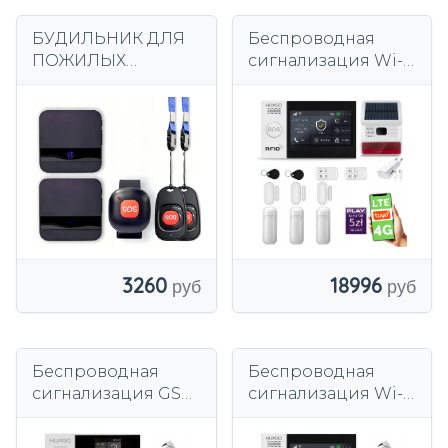
БУДИЛЬНИК ДЛЯ
Беспроводная
ПОЖИЛЫХ
сигнализация Wi-
БОЛЬНЫХ
Fi + GSM 4G, TUYA,
ПОЖИЛЫХ
комплект
ПОМОЩЬ КНОПКА
сигнализации
ВЫЗОВА
HUXGO HXA007
БРАСЛЕТ3+2
R3D3
3260
18996
Беспроводная
Беспроводная
сигнализация GSM
сигнализация Wi-
4G + WiFi, TUYA,
Fi + GSM 4G, TUYA,
комплект
комплект