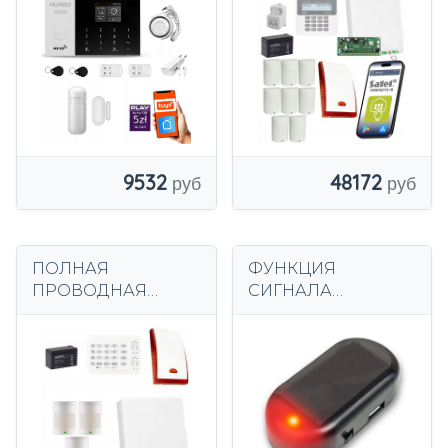
комплект
PERFECTA 16 GSM
сигнализации
МОДУЛЬ 8 ДАТЧИК
HUXGO HXA005
ДВИЖЕНИЯ
R1PS
ПРИЛОЖЕНИЕ
9532
48172
ПОЛНАЯ
ФУНКЦИЯ
ПРОВОДНАЯ
СИГНАЛА
СИСТЕМА
ИМИТАЦИЯ
ДОМАШНЕЙ
СИГНАЛА
СИГНАЛИЗАЦИИ
МИГАЮЩАЯ
PARADOX SPECTRA
ЛОЖНАЯ ТРЕВОГА
3 ДЕТЕКТОРЫ
СОЛНЕЧНЫЙ
ДВИЖЕНИЯ
СВЕТОДИОД USB