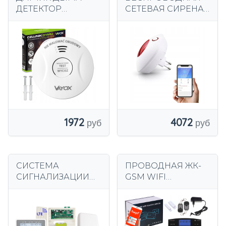
ДЕТЕКТОР
СЕТЕВАЯ СИРЕНА
АККУМУЛЯТОР
СИГНАЛИЗАЦИЯ
СРОК СЛУЖБЫ 10
110DB TUYA SMART
ЛЕТ
НА ПОЛЬСКОМ
СИГНАЛИЗАЦИЯ 85
ЯЗЫКЕ WiFi
дБ VAYOX
1972
4072
СИСТЕМА
ПРОВОДНАЯ ЖК-
СИГНАЛИЗАЦИИ
GSM WIFI
SATEL PERFECTA 16
СИГНАЛИЗАЦИЯ
LTE КОМПЛЕКТ
TUYA СТАРШИЙ
СИГНАЛИЗАЦИИ
ОХРАННИК 1 1PIR
PRF-LCD