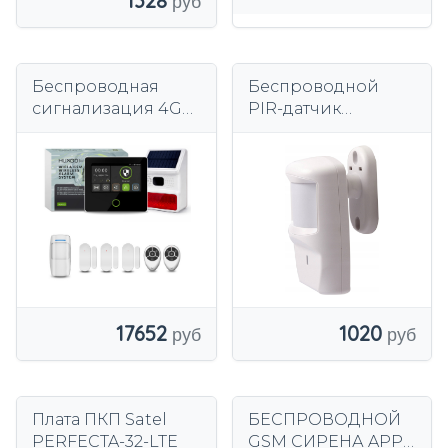
1328
Беспроводная
Беспроводной
сигнализация 4G
PIR-датчик
WiFi GSM с TUYA,
движения Olympia
HUXGO HXA502 B +
для
уличная сирена
использования в
помещении, 8 м,
120°
1020
17652
Плата ПКП Satel
БЕСПРОВОДНОЙ
PERFECTA-32-LTE
GSM СИРЕНА APP