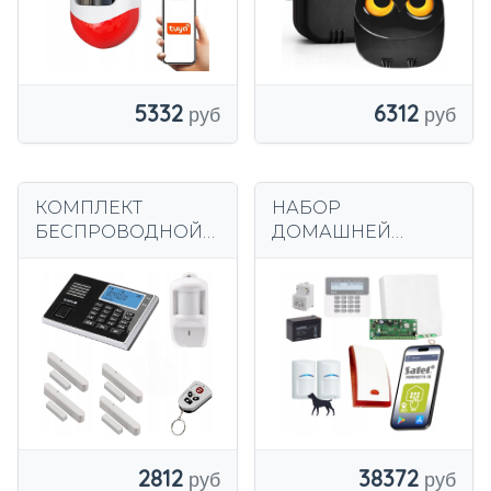
СИГНАЛИЗАЦИИ
800M
5332
6312
КОМПЛЕКТ
НАБОР
БЕСПРОВОДНОЙ
ДОМАШНЕЙ
GSM-
СИГНАЛИЗАЦИИ 2
СИГНАЛИЗАЦИИ
ДЕТЕКТОРА ДЛЯ
OLYMPIA PROTECT
ЛЮБИМЫХ BOSCH
9061, ЧЕРНЫЙ
ПРОФЕССИОНАЛЬ
НАЯ GSM
СИГНАЛИЗАЦИЯ
SATEL
2812
38372