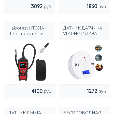
3092
1860
Habotest HT601A
ДАТЧИК ДАТЧИКА
Детектор утечки
УГАРНОГО ГАЗА
газа с
СЕРТИФИЦИРОВА
сигнализацией
ННАЯ
для природного
СИГНАЛИЗАЦИЯ
газа пропан-бутан
4100
1272
ДАТЧИК ДЫМА
БЕСПРОВОДНАЯ