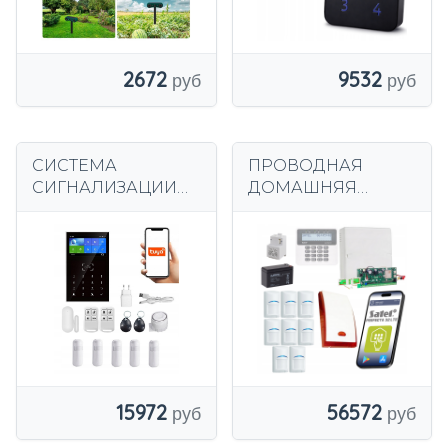
400M
2672
9532
СИСТЕМА
ПРОВОДНАЯ
СИГНАЛИЗАЦИИ
ДОМАШНЯЯ
ЖК-ДИСПЛЕЙ 4,3
СИГНАЛИЗАЦИЯ
ДЮЙМА GSM WiFi
LTE 8 ДЕТЕКТОРОВ
TUYA SMART НА
Satel Детекторы
ПОЛЬСКОМ ЯЗЫКЕ
Bosch
5xPIR
PROFESSIONAL
15972
56572