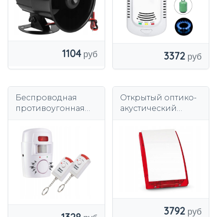
звук
1104
3372
Беспроводная
Открытый оптико-
противоугонная
акустический
сигнализация с
сигнализатор Satel
датчиком
движения для
рыбалки, кемпинга
в гараже
3792