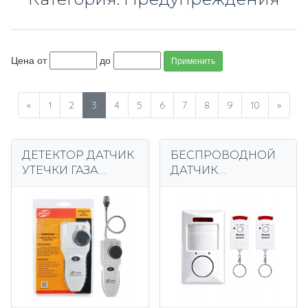
Цена от
до
Применить
«
1
2
3
4
5
6
7
8
9
10
»
ДЕТЕКТОР ДАТЧИК
БЕСПРОВОДНОЙ
УТЕЧКИ ГАЗА
ДАТЧИК
ПРОПАН БУТАН
ДВИЖЕНИЯ С
ПРИРОДНЫЙ ГАЗ
СИРЕНОЙ НА
СИГНАЛИЗАЦИЯ
АККУМУЛЯТОРЕ +
СЖИЖЕННОГО
2 ПУЛЬТА ПУЛЬТА
ГАЗА