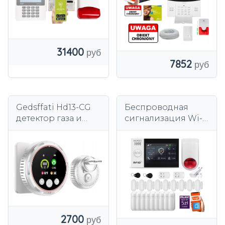
ПРИМЕНЕНИЕ
31400
7852
Gedsffati Hd13-CG
Беспроводная
детектор газа и
сигнализация Wi-
угарного газа CO
Fi + GSM 4G,
СНГ метан пропан
комплект
сигнализация
сигнализации
TUYA HUXGO
HXA007 R9D9WS
2700