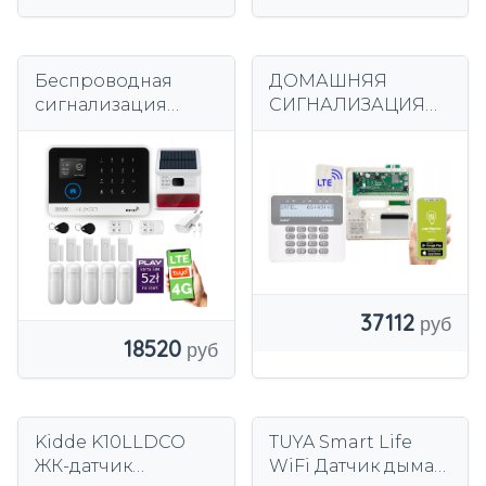
Беспроводная
ДОМАШНЯЯ
сигнализация
СИГНАЛИЗАЦИЯ
WiFi+ GSM 4G,
SATEL PERFECTA 16
комплект
LTE SET WRL 433
сигнализации
МГц НАБОР SMS-
TUYA HUXGO
ПРИЛОЖЕНИЙ
HXA003 R5D5BS
37112
18520
Kidde K10LLDCO
TUYA Smart Life
ЖК-датчик
WiFi Датчик дыма