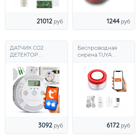
1244
21012
ДАТЧИК CO2
Беспроводная
ДЕТЕКТОР
сирена TUYA
УГАРНОГО УГРАДА
SMART по-польски
WiFi TUYA SMART
LIFE SIMPLIT
6172
3092