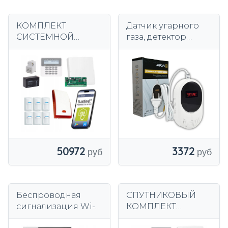
КОМПЛЕКТ
Датчик угарного
СИСТЕМНОЙ
газа, детектор
СИГНАЛИЗАЦИИ
природного газа,
SATEL ДЛЯ
СЕРТИФИЦИРОВА
ДОМАШНЕГО
ННЫЙ ЖК-детектор
ПРИМЕНЕНИЯ 6
ДЕТЕКТОРОВ
ДВИЖЕНИЯ BOSCH
IP LAN
50972
3372
Беспроводная
СПУТНИКОВЫЙ
сигнализация Wi-
КОМПЛЕКТ
Fi + GSM 4G, TUYA,
СИГНАЛИЗАЦИИ