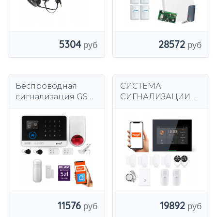
СИГНАЛИЗАЦИЯ
SATEL MICRA
5304
28572
Беспроводная
СИСТЕМА
сигнализация GSM
СИГНАЛИЗАЦИИ
4G + WiFi, TUYA,
ЖК-дисплей 4,3
комплект
дюйма GSM WiFi
сигнализации
SMS BELL TUYA
HUXGO HXA003
SMART НА
R1WS
ПОЛЬСКОМ + 2xPIR
11576
19892