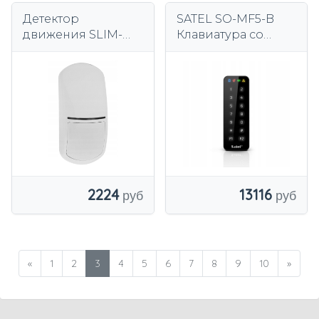
Детектор
SATEL SO-MF5-B
движения SLIM-
Клавиатура со
PIR-PET SATEL 12V с
считывателем
защитой от
бесконтактных карт
домашних
MIFARE
животных до 20 кг
2224
13116
«
1
2
3
4
5
6
7
8
9
10
»