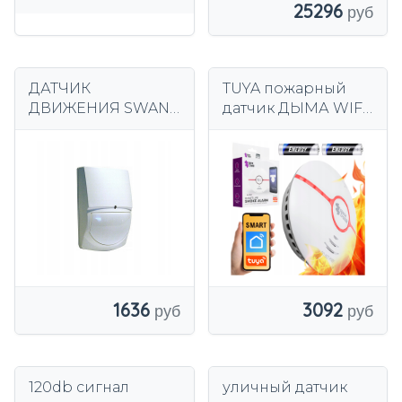
25296
ДАТЧИК
TUYA пожарный
ДВИЖЕНИЯ SWAN
датчик ДЫМА WIFI
QUAD, PIR-
беспроводная
ДЕТЕКТОР CROW
СИГНАЛИЗАЦИЯ
Spacetronik
Батарейки
1636
3092
120db сигнал
уличный датчик