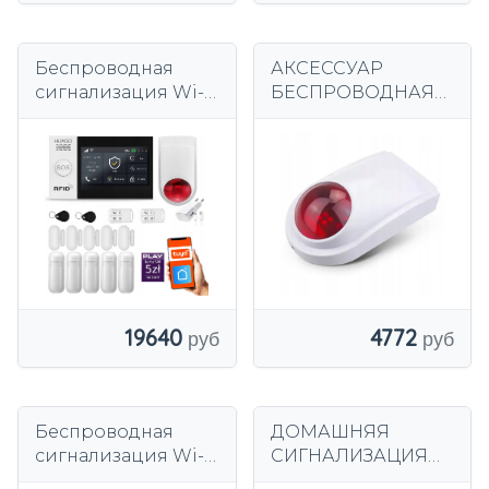
Беспроводная
АКСЕССУАР
сигнализация Wi-
БЕСПРОВОДНАЯ
Fi + GSM 4G,
НАРУЖНАЯ
комплект
СИРЕНА ДЛЯ
сигнализации
СИГНАЛИЗАЦИИ
HUXGO HXA007
120 дБ 433 МГц
R5D5WS
19640
4772
Беспроводная
ДОМАШНЯЯ
сигнализация Wi-
СИГНАЛИЗАЦИЯ
Fi + GSM 4G, TUYA,
SATEL PERFECTA 16