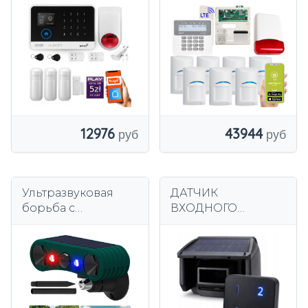
комплект
LTE 4G 7
сигнализации
ПРИМЕНЕНИЕ
HUXGO HXA003
ДЕТЕКТОРОВ
R3WS
BOSCH
43944
12976
Ультразвуковая
ДАТЧИК
борьба с
ВХОДНОГО
вредителями,
СИГНАЛА
солнечная
ДЕТЕКТОР
сигнализация с
ДВИЖЕНИЯ
датчиком
БЕСПРОВОДНОЙ
движения
ДЕТЕКТОР
СИГНАЛИЗАЦИИ