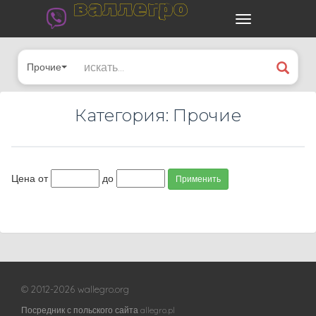
валлегро
Прочие
Категория: Прочие
Цена от
до
Применить
© 2012-2026 wallegro.org
Посредник с польского сайта allegro.pl