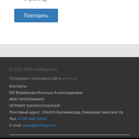
Повторить
© 2012-2026 wallegro.org
Посредник с польского сайта allegro.pl
Контакты
ИП Воробьева Наталья Александровна
ИНН 390705644610
ОГРНИП 326390000040631
Почтовый адрес: 236005 Калининград, Коммунистическая 26
Тел:
+7 911 460-30-16
E-mail:
sales@wallegro.ru