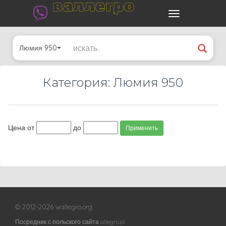
валлегро
Люмия 950
Категория: Люмия 950
Цена от
до
Применить
© 2012-2026 wallegro.org
Посредник с польского сайта allegro.pl