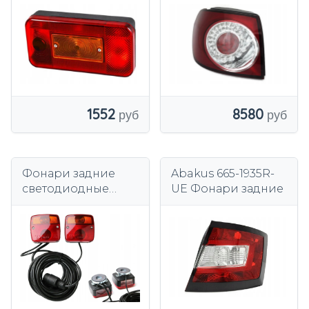
светодиодный
левый, новый
1552
8580
Фонари задние
Abakus 665-1935R-
светодиодные
UE Фонари задние
Mercedes W221 S-
class 05-09
красный дым LED
SEQ