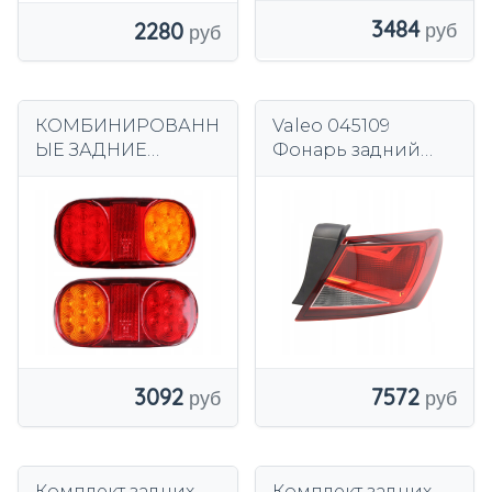
3484
2280
КОМБИНИРОВАНН
Valeo 045109
ЫЕ ЗАДНИЕ
Фонарь задний
СВЕТОДИОДНЫЕ
комбинированный
ФОНАРИ 12-24В
ДЛЯ
ЭКСКАВАТОРНЫХ
СВЕТОДИОДНЫХ
ПРИЦЕПОВ JCB 3
ФУНКЦИИ
3092
7572
Комплект задних
Комплект задних