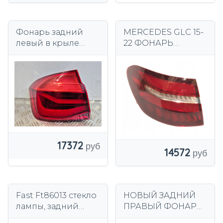
Фонарь задний
MERCEDES GLC 15-
левый в крыле
22 ФОНАРЬ
H3736911706 BMW 3
ЗАДНИЙ ЛЕВЫЙ
серии F30 лифт LCI
17372
14572
Fast Ft86013 стекло
НОВЫЙ ЗАДНИЙ
лампы, задний
ПРАВЫЙ ФОНАР
фонарь
VW TIGUAN 2016-