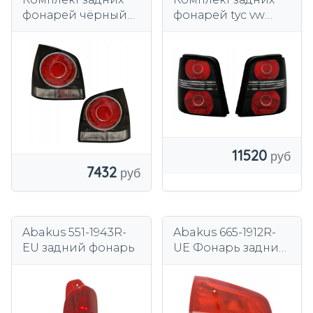
фонарей чёрный
фонарей tyc vw
Black Tuning GTI
Touran 2003-2010 гг.
Look VW Polo IV 4
9n3 6q Lift 2005 г.
11520
7432
Abakus 551-1943R-
Abakus 665-1912R-
EU задний фонарь
UE Фонарь задний
комбинированный