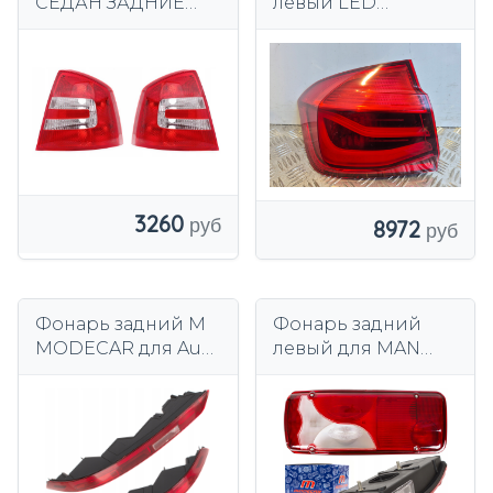
СЕДАН ЗАДНИЕ
левый LED
ФОНАРИ
3736911706 BMW 3
ЛЕВЫЙ+ПРАВЫЙ
F30 lci
DEPO
3260
8972
Фонарь задний M
Фонарь задний
MODECAR для Audi
левый для MAN
Q5 2016-2020
TGA TGL TGM TGS
левый+правый с
TGX
лампочками