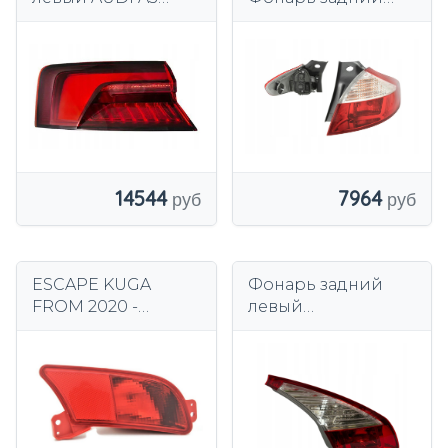
06/16- 13S387AX
комбинированный
14544
7964
ESCAPE KUGA
Фонарь задний
FROM 2020 -
левый
ЛЕВАЯ ФОНА
комбинированный
НОВАЯ P-FOG +
Valeo,
ЛАМПА
предназначенный
для ламп Renault
Megane III.