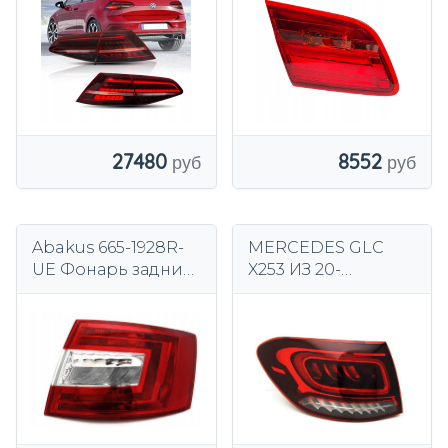
для левого и
12/13 2043871E
правого VW Golf
7/7.5 European
27480
8552
Abakus 665-1928R-
MERCEDES GLC
UE Фонарь задний
X253 ИЗ 20-
комбинированный
СВЕТОДИОДНЫЙ
ЗАДНИЙ ФОНАРЬ
ЛЕВЫЙ ^