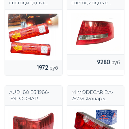
светодиодных
светодиодные
фонарей для
Depo
прицепов-
левый+правый для
эвакуаторов
Audi A6 C6 седан
12В/24В
2004-2008 гг.
9280
1972
AUDI 80 B3 1986-
M MODECAR DA-
1991 ФОНАР
29739 Фонарь
ЗАДНИЙ ПРАВЫЙ
задний правый
В КРЫЛЕ НОВЫЙ
8A9945217