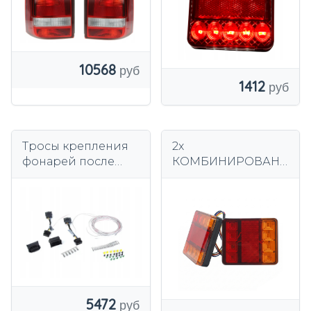
10568
1412
Тросы крепления
2x
фонарей после
КОМБИНИРОВАНН
рестайлинга БМВ 5
ЫЕ ЗАДНИЕ
Е60
ФОНАРИ для
прицепов,
эвакуаторов, LED
HQ IP
5472