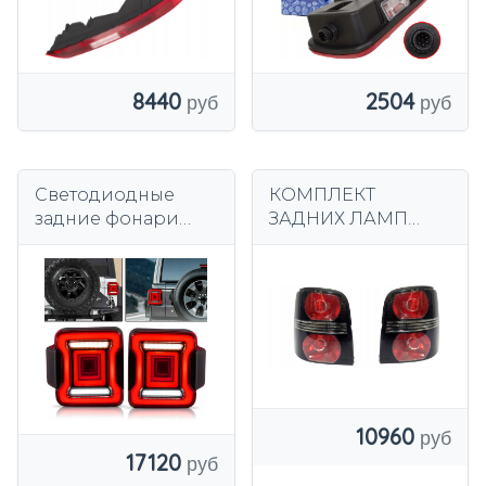
8440
2504
Светодиодные
КОМПЛЕКТ
задние фонари
ЗАДНИХ ЛАМП
Jeep Wrangler
ЛЕВЫЙ + ПРАВЫЙ
JL/JLU
VW TOURAN I
(CLEAR/дымчатый)
2006–2010 TYC
10960
17120