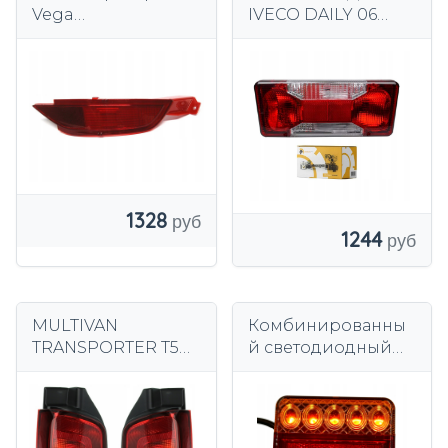
Vega
IVECO DAILY 06
посвященный Ford
ЛЕВЫЙ ГРУЗОВИК
Fiesta Mk7 правый
1328
1244
MULTIVAN
Комбинированны
TRANSPORTER T5
й светодиодный
09- ФОНАРЬ
фонарь задний
ЗАДНИЙ
прицепной 12 В 24
ЛЕВЫЙ+ПРАВЫЙ
В светодиодный с
кабелем