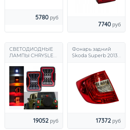
5780
7740
СВЕТОДИОДНЫЕ
Фонарь задний
ЛАМПЫ CHRYSLER
Skoda Superb 2013-
JEEP WRANGLER
2015 левый,
JK 07-18 LED BAR
оригинальный с
DYNAMIC
лампочками
19052
17372