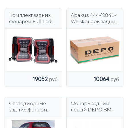
Комплект задних
Abakus 444-1984L-
фонарей Full Led
WE Фонарь задний
Neon Diodes
комбинированный
Tuning Black Jeep
Wrangler JK 2006-
2018
19052
10064
Светодиодные
Фонарь задний
задние фонари
левый DEPO BMW
VLAND,
3 E92/93 купе
предназначенные
кабриолет 03/10-