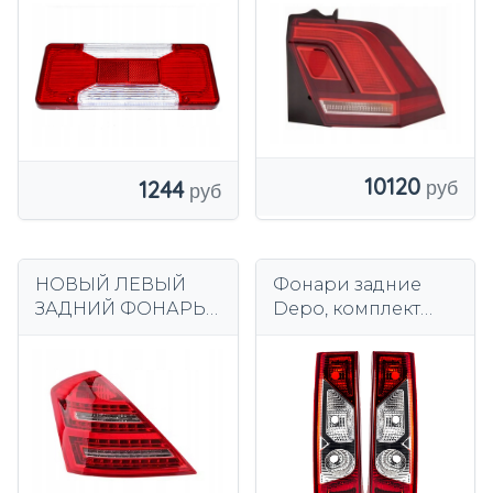
2020 LED
10120
1244
НОВЫЙ ЛЕВЫЙ
Фонари задние
ЗАДНИЙ ФОНАРЬ
Depo, комплект
S КЛАСС W221 S221
левый+правый,
2009-2013 LED
европеец