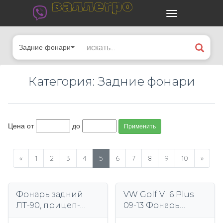
валлегро
Задние фонари
Категория: Задние фонари
Цена от
до
Применить
«
1
2
3
4
5
6
7
8
9
10
»
Фонарь задний
VW Golf VI 6 Plus
ЛТ-90, прицеп-
09-13 Фонарь
эвакуатор
задний