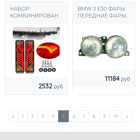
НАБОР
BMW 3 E30 ФАРЫ
КОМБИНИРОВАНН
ПЕРЕДНИЕ ФАРЫ
ЫХ ЛАМП
ПРАВАЯ + ЛЕВАЯ
СВЕТОДИОДНЫЕ
КОМПЛЕКТ
ЗАДНИЕ ФОНАРИ
H1/W5W
ДЛЯ ПРИЦЕПА
TRAILER 2X
11184
2532
«
1
2
3
4
5
6
7
8
9
10
»