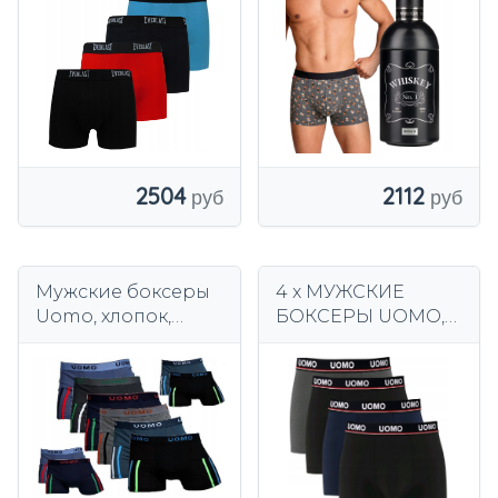
2504
2112
Мужские боксеры
4 x МУЖСКИЕ
Uomo, хлопок,
БОКСЕРЫ UOMO,
разноцветные
ТРУСЫ ИЗ
полоски, 10 шт.
ХЛОПКОВОГО
МЕГА
КОМФОРТНОГО
ХЛОПКА