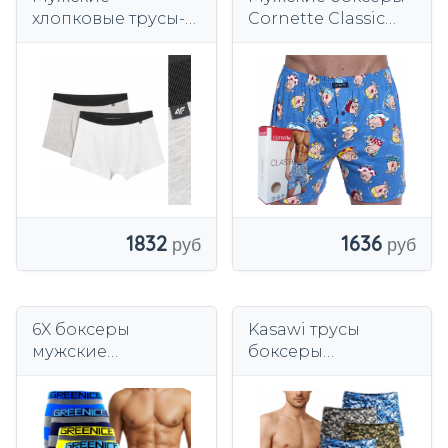
хлопковые трусы-
Cornette Classic
боксеры, комплект
001/170 (48)
нижнего белья 4F
свободные х/б
M059, 2 пары
свинки
1832
1636
6X боксеры
Kasawi трусы
мужские
боксеры
эластичные
многоцветный
бесшовные трусы
GREENICE