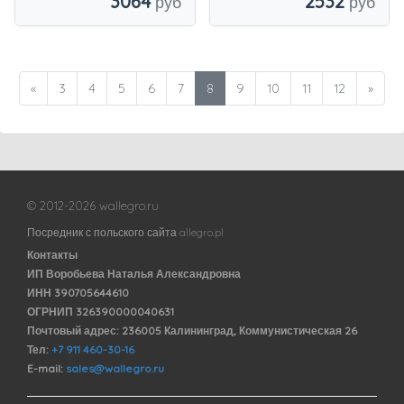
3064
2532
«
3
4
5
6
7
8
9
10
11
12
»
© 2012-2026 wallegro.ru
Посредник с польского сайта allegro.pl
Контакты
ИП Воробьева Наталья Александровна
ИНН 390705644610
ОГРНИП 326390000040631
Почтовый адрес: 236005 Калининград, Коммунистическая 26
Тел:
+7 911 460-30-16
E-mail:
sales@wallegro.ru