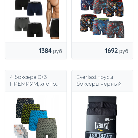
ТРУСЫ ИЗ ХЛОПКА
XL
2XL
1692
1384
4 боксера C+3
Everlast трусы
ПРЕМИУМ, хлопок
боксеры черный
XXXXXL