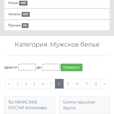
Носки
9999
Халаты
8310
Прочие
814
Категория: Мужское белье
Цена от
до
Применить
«
3
4
5
6
7
8
9
10
11
12
»
15x МУЖСКИЕ
Uomo трусики
НОСКИ Хлопковые
трусы
носки Белые
многоцветный