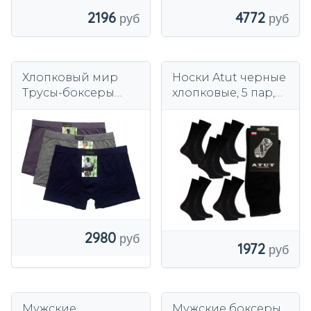
2196
4772
Хлопковый мир
Носки Atut черные
Трусы-боксеры
хлопковые, 5 пар,
разноцветные
антибактериальны
е, недавящие.
2980
1972
Мужские
Мужские боксеры