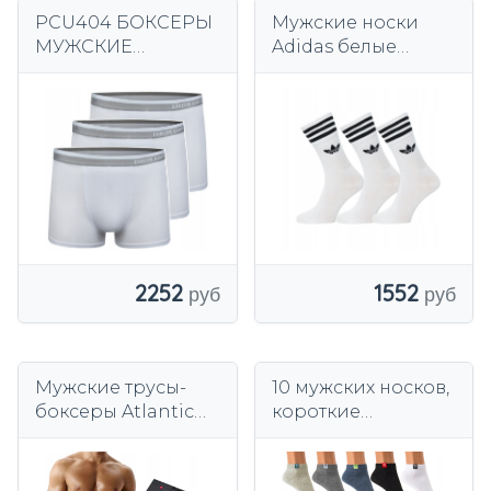
PCU404 БОКСЕРЫ
Мужские носки
МУЖСКИЕ
Adidas белые
ОРИГИНАЛЬНЫЕ
хлопковые, 3 пары
PIERRE CARDIN, 3
пары, БЕЛЫЕ
2252
1552
Мужские трусы-
10 мужских носков,
боксеры Atlantic
короткие
5SMH-004 5 шт
хлопковые носки,
хлопок 2XL
носки с
нашивками STAR