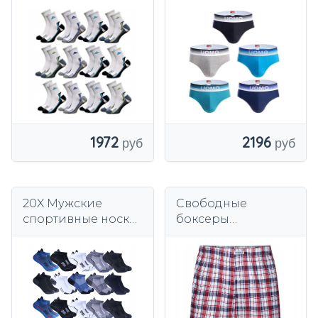
темные носки
1972
2196
20X Мужские
Свободные
спортивные носки
боксеры
дышащие
Henderson 1449
хлопковые носки
K313