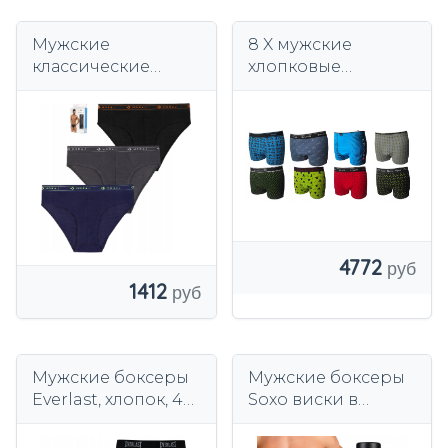
Мужские
8 X мужские
классические
хлопковые
трусы Трусы 100%
боксеры премиум
хлопок в коробке, 3
хлопок /лайкра C 3
упаковки MORAJ
4772
1412
Мужские боксеры
Мужские боксеры
Everlast, хлопок, 4
Soxo виски в
шт.
бутылке