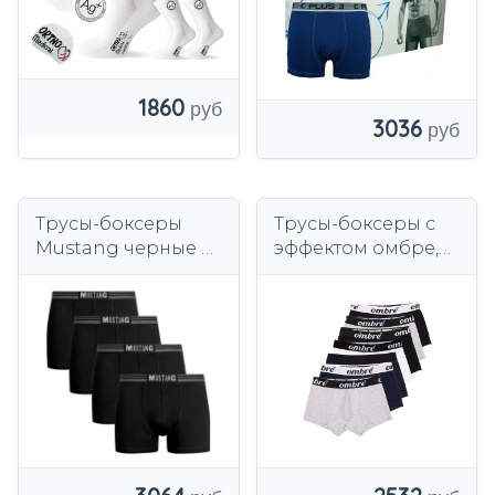
1860
3036
Трусы-боксеры
Трусы-боксеры с
Mustang черные 4
эффектом омбре,
шт.
разноцветные.