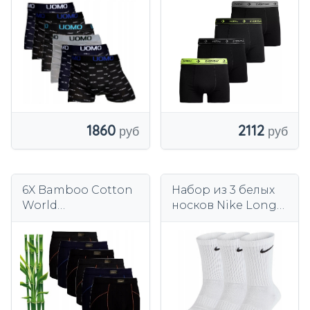
1860
2112
6X Bamboo Cotton
Набор из 3 белых
World
носков Nike Long
антибактериальны
Everyday Cushion
е боксеры
Crew SX4508-101