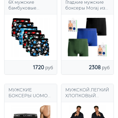
6X мужские
Гладкие мужские
бамбуковые
боксеры Moraj из
антибактериальны
бамбука, комплект
е боксеры
из 3 штук.
1720
2308
МУЖСКИЕ
МУЖСКОЙ ЛЕГКИЙ
БОКСЕРЫ UOMO
ХЛОПКОВЫЙ
МЕГА
ХАЛАТ, ТЕМНО-
КОМФОРТНЫЕ
СИНИЙ,
ХЛОПКОВЫЕ 2XL
ХЛОПКОВЫЙ