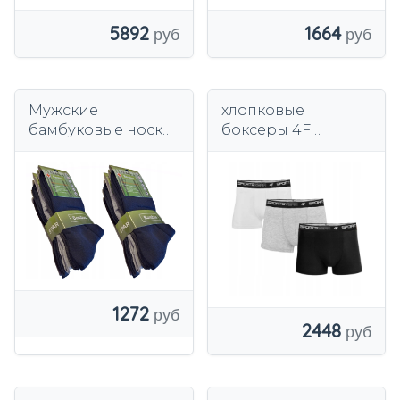
5892
1664
Мужские
хлопковые
бамбуковые носки,
боксеры 4F
10 пар,
черного цвета
антибактериальны
е.
1272
2448