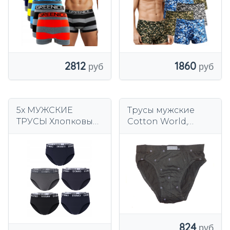
2812
1860
5x МУЖСКИЕ
Трусы мужские
ТРУСЫ Хлопковые
Cotton World,
СЛИПСы удобное
разноцветные,
нижнее белье из
комплект из 5 шт.
хлопка UOMO
824