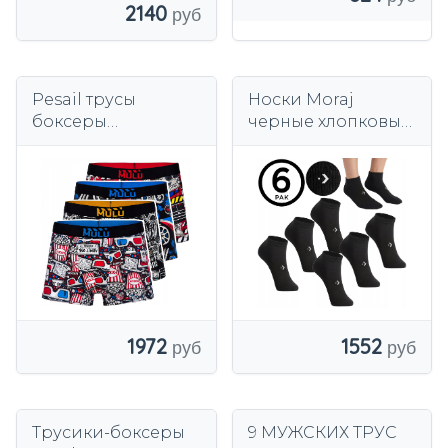
2140
Pesail трусы
Носки Moraj
боксеры
черные хлопковые,
многоцветный
набор 6 пар.
1972
1552
Трусики-боксеры
9 МУЖСКИХ ТРУС