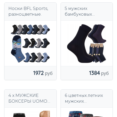
Носки BFL Sports,
5 мужских
разноцветные.
бамбуковых
носков SOCKS,
удобные,
дышащие, размер
43/46
1972
1384
4 x МУЖСКИЕ
6 цветных летних
БОКСЕРЫ UOMO
мужских
ИЗ ХЛОПКА МЕГА
бамбуковых
КОМФОРТНЫЕ
боксеров размера