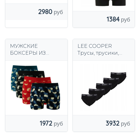
2980
1384
МУЖСКИЕ
LEE COOPER
БОКСЕРЫ ИЗ
Трусы, трусики,
ХЛОПКА, 4 ПАКЕТА.
комплект из 5 ПАР,
ХL B5112
81-86 см
1972
3932