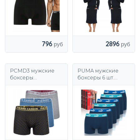
КАПЮШОН
2896
796
PCMD3 мужские
PUMA мужские
боксеры
боксеры 6 шт.
оригинальные
Набор хлопок цвет
PIERRE CARDIN 3-
синий темно
Pack MIX
размер L