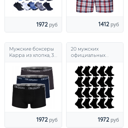
1412
1972
Мужские боксеры
20 мужских
Kappa из хлопка, 3
официальных
пары,
носков SOCKS
разноцветные
COTTON ЧЕРНЫХ
40/43
1972
1972