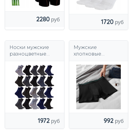
2280
1720
Носки мужские
Мужские
разноцветные
хлопковые
хлопковые, 20 шт.
боксеры
классического
кроя Moraj Black
1972
992