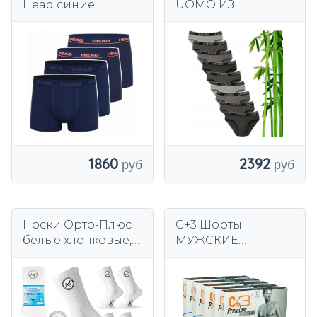
Head синие
UOMO ИЗ
ХЛОПКОВОГО
БАМБУКА
СУПЕРКОМФОРТН
ЫЕ 2XL
2392
1860
Носки Орто-Плюс
C+3 Шорты
белые хлопковые, 5
МУЖСКИЕ
пар,
БОКСЕРЫ хлопок
антибактериальны
ЛОТ 5 шт.
е, недавящие.