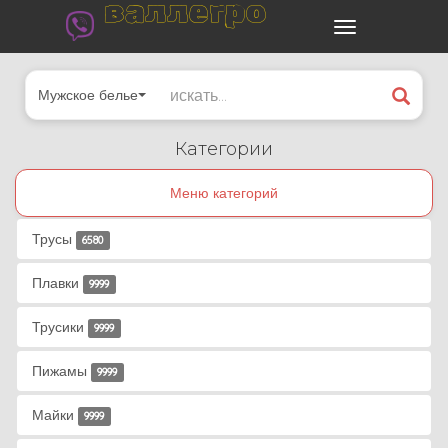
валлегро
Мужское белье
Категории
Меню категорий
Трусы
6580
Плавки
9999
Трусики
9999
Пижамы
9999
Майки
9999