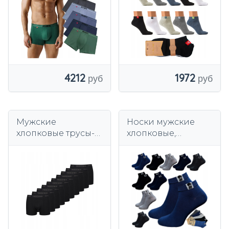
4212
1972
Мужские
Носки мужские
хлопковые трусы-
хлопковые,
боксеры, черные
разноцветные,
(10 шт.) Próchnik
набор из 10 пар.
PM14