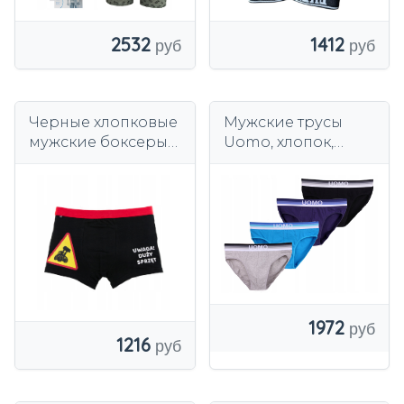
1412
2532
Черные хлопковые
Мужские трусы
мужские боксеры с
Uomo, хлопок,
принтом Moraj
разноцветные, 4
шт.
1972
1216