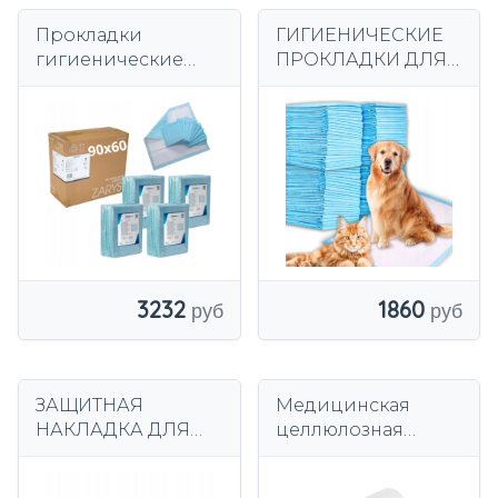
Прокладки
ГИГИЕНИЧЕСКИЕ
гигиенические
ПРОКЛАДКИ ДЛЯ
90х60 100 шт
СОБАК И
Впитывающий
ЖИВОТНЫХ
материал для
ГИГИЕНИЧЕСКИЕ
кровати ТОЛСТЫЙ
КОВРИКИ 60Х90
и ПРОЧНЫЙ
100 ШТ АБСОРБЕНТ
3232
1860
ЗАЩИТНАЯ
Медицинская
НАКЛАДКА ДЛЯ
целлюлозная
ПЕРЕГОРОДКИ
основа 70 см
ПОДГОЛОВНИКА