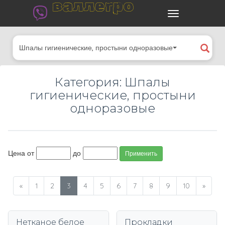
валлегро
Шпалы гигиенические, простыни одноразовые
Категория: Шпалы
гигиенические, простыни
одноразовые
Цена от
до
Применить
«
1
2
3
4
5
6
7
8
9
10
»
Нетканое белое
Прокладки