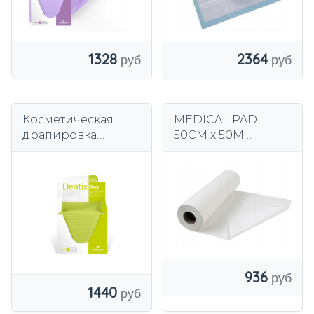
2364
1328
Косметическая
MEDICAL PAD
драпировка
50CM x 50M
подложка
одноразовая
гигиеническая
простыня 1 РУЛОН
936
1440