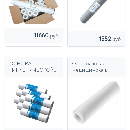
Я
11660
1552
ОСНОВА
Одноразовая
ГИГИЕНИЧЕСКОЙ
медицинская
БУМАГИ В РУЛОНЕ
прокладка, лист
50 см 50 м 9 шт.
флизелина, 70см х
50м, белый