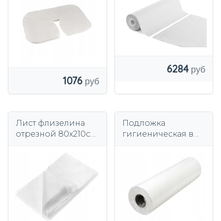
100 шт.
6284
1076
Лист флизелина
Подложка
отрезной 80х210см,
гигиеническая в
10 шт. в упаковке.
рулоне 50смх50м, 2
слоя БЕЛАЯ