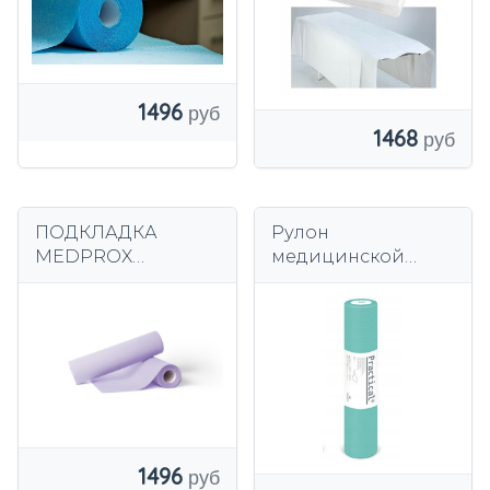
1496
1468
ПОДКЛАДКА
Рулон
MEDPROX
медицинской
COMFORT 50см,
салфетки и фольги
ФИОЛЕТОВАЯ
Практичный 70х50
ЗАЩИТНАЯ,
см зеленый
ФОЛЬГИРОВАННА
Я
1496