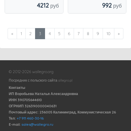
992
4212
«
1
2
3
4
5
6
7
8
9
10
»
© 2012-2026 wallegro.org
Посредник с польского сайта allegro.pl
Контакты
ИП Воробьева Наталья Александровна
ИНН 390705644610
ОГРНИП 326390000040631
Почтовый адрес: 236005 Калининград, Коммунистическая 26
Тел:
+7 911 460-30-16
E-mail:
sales@wallegro.ru