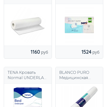
медицинский
Seni Soft Super
70х50м белый
40см х 60см 30 шт.
1160
1524
TENA Кровать
BLANCO PURO
Normal UNDERLAY
Медицинская
60 x 90 (30 шт.) -
подкладка 80см х
впитывающая
50м - нетканый
подкладка
материал