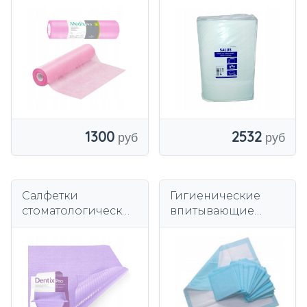
розовые 20г
60х90 см 50 шт/
MedixPro 100 шт
упак. впитывающие
коврики
1300
2532
Салфетки
Гигиенические
стоматологические
впитывающие
33см x 48см
подушечки для
фиолетовые,
кровати 60x60 100
фольгированные,
шт. ТОЛСТЫЕ И
сложенные, 54г, 80
ПРОЧНЫЕ
шт.