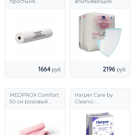
простыня,
впитывающие
массажный стол
прокладки 75x90
для косметической
см 30 шт.
кровати толщиной
САМОКЛЕЙКИ
60 см и толщиной
100 м. 20 г
1664
2196
MEDPROX Comfort
Harper Care by
50 см розовый
Cleanic -
защитный
прокладки
ПОДФОЛИРОВАН
гигиенические для
НЫЙ
взрослых 90×180 см
10 шт.