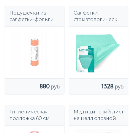
Подушечки из
Салфетки
салфетки-фольги
стоматологические
Практичный
33см х 48см
Комфорт 32х50см
зеленые,
40 шт. абрикос
фольгированные,
сложенные, 54г, 80
шт.
880
1328
Гигиеническая
Медицинский лист
подложка 60 см
на целлюлозной
основе, 2-слойный,
60 см х 50 м