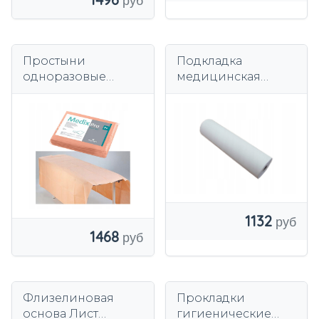
Простыни
Подкладка
одноразовые
медицинская
150х210см
50смх80м белая 2-
абрикосовые, на
слойная Vella
фольгированной
Cellulose 1 шт.
подкладке 54г
MedixPro 5шт
1132
1468
Флизелиновая
Прокладки
основа Лист
гигиенические