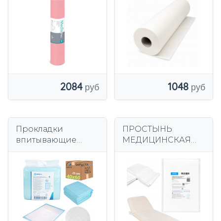
2084
1048
Прокладки
ПРОСТЫНЬ
впитывающие
МЕДИЦИНСКАЯ
ПРЕМИУМ SAP
ФОЛЬГИРОВАННА
40х60
Я, 80х210см, белая,
гигиенические
10 шт. Эко-гигиена
BETAtex+ ЗАРИС 25
шт.