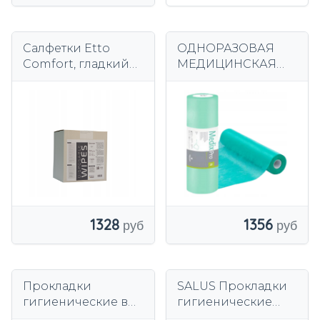
Салфетки Etto
ОДНОРАЗОВАЯ
Comfort, гладкий
МЕДИЦИНСКАЯ
флизелин
ПРОКЛАДКА
спанлейс, 40г/м²,
MEDIXPRO
35х40 см, 100 шт.
50CMX50CM
1328
1356
Прокладки
SALUS Прокладки
гигиенические в
гигиенические
рулоне 60см х 50см
одноразовые