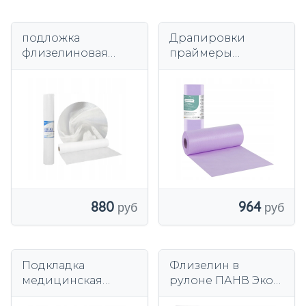
подложка
Драпировки
флизелиновая
праймеры
БЕЛАЯ 60 см х 50 м
стоматологические
косметические
29x38cm рулоне 132
шт фиолетовый
880
964
Подкладка
Флизелин в
медицинская
рулоне ПАНВ Эко
нетканая 2 рулона
50 см*50 м, белый