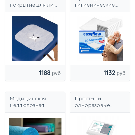
покрытие для лица
гигиенические
для массажного
Easyflow 60х90 см
стола 100 шт.
30 шт. Абсорбент
Для пожилых
людей и детей
1188
1132
Медицинская
Простыни
целлюлозная
одноразовые
основа 60 см
150х210см белые на
фольгированной
подкладке 54г
MedixPro 5шт