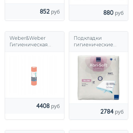
852
880
Weber&Weber
Подкладки
Гигиеническая
гигиенические
целлюлозная
Abri Soft Superdry
прокладка 70 см ×
со складками
50 м, 6 рулонов
70х180 см 30 шт.
4408
2784