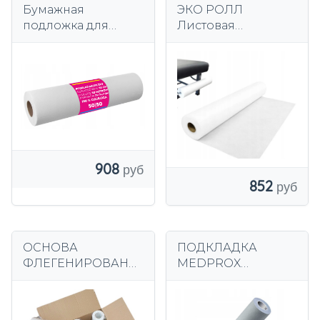
Бумажная
ЭКО РОЛЛ
подложка для
Листовая
дивана МЕГА 50х50
флизелиновая
м.
основа 50см х 50м
14г/м2 SALTEC
908
852
ОСНОВА
ПОДКЛАДКА
ФЛЕГЕНИРОВАНН
MEDPROX
АЯ, 60смх50м, 15
COMFORT 50см,
рулонов
ЗАЩИТНАЯ СЕРАЯ,
ФОЛЬГИРОВАННА