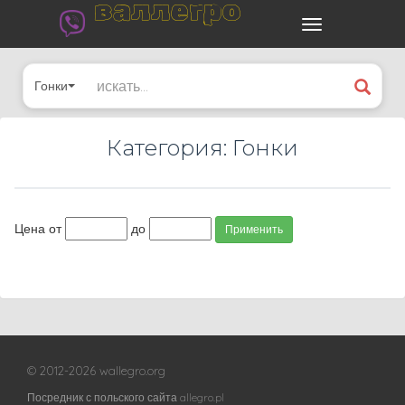
валлегро
Гонки
Категория: Гонки
Цена от
до
Применить
© 2012-2026 wallegro.org
Посредник с польского сайта allegro.pl