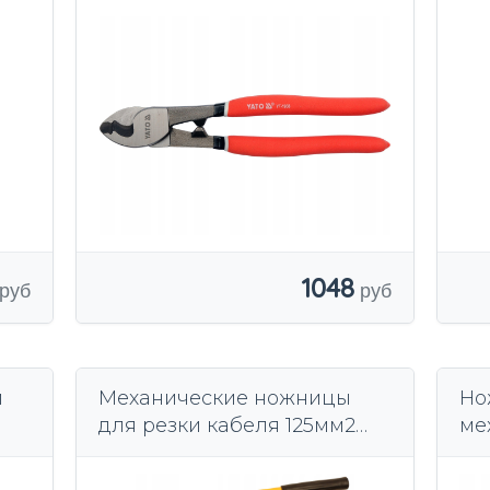
мм
пр
1048
и
Механические ножницы
Но
для резки кабеля 125мм2
ме
ENERGOTYTAN NB CABLE
EN
х
CUTTERS
GE