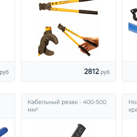
FI
2812
Кабельный резак - 400-500
Но
мм²
хр
ый
мм
пр
VD