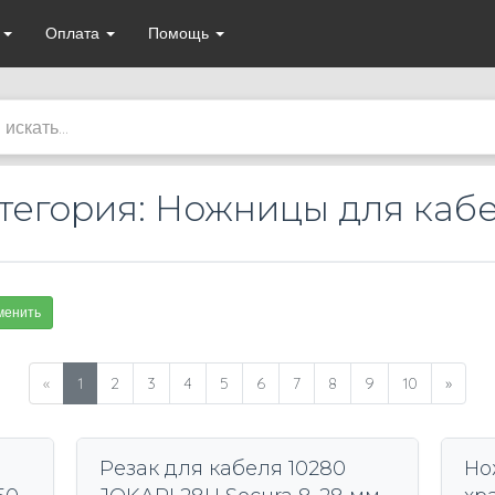
а
Оплата
Помощь
тегория: Ножницы для каб
менить
«
1
2
3
4
5
6
7
8
9
10
»
Резак для кабеля 10280
Но