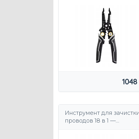
обжима клемм.
1048
Инструмент для зачистк
проводов 18 в 1 —
многофункциональные
клещи для электрически