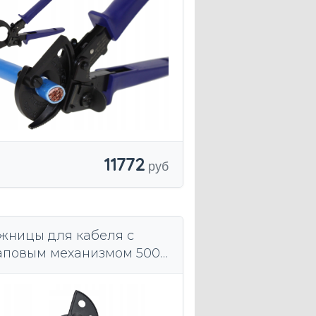
32mm
11772
жницы для кабеля с
аповым механизмом 500
2 Energotytan E620VDE /
оизводство Германия
E