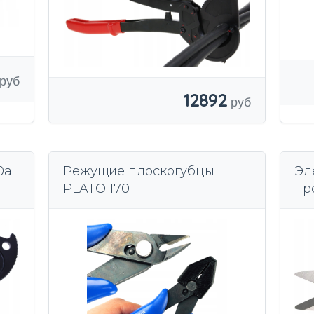
12892
0a
Режущие плоскогубцы
Эл
PLATO 170
пр
14
из