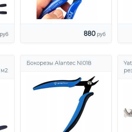
880
Бокорезы Alantec NI018
Ya
мм2
ре