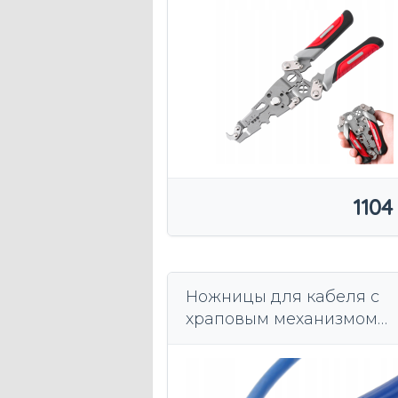
кабелей
1104
Ножницы для кабеля с
храповым механизмом
Energotytan NZ-325 черн
240 мм² / Ø 32 мм