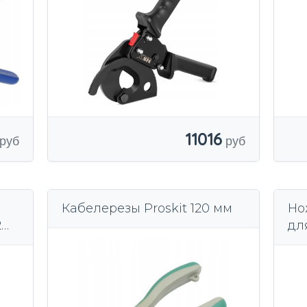
11016
Кабелерезы Proskit 120 мм
Но
2
дл
КА
EN