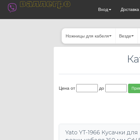
валлегро
Вход
Доставк
Ножницы для кабеля
Везде
Ка
Цена от
до
При
Yato YT-1966 Кусачки для