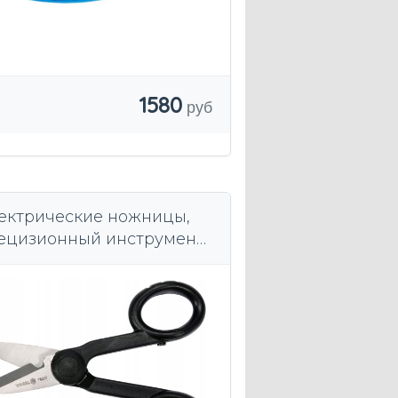
1580
ектрические ножницы,
ецизионный инструмент
0 мм для резки кабелей и
оляции.