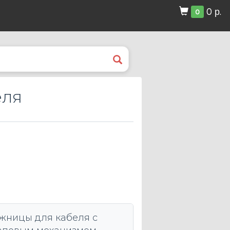
0 р.
0
еля
жницы для кабеля с