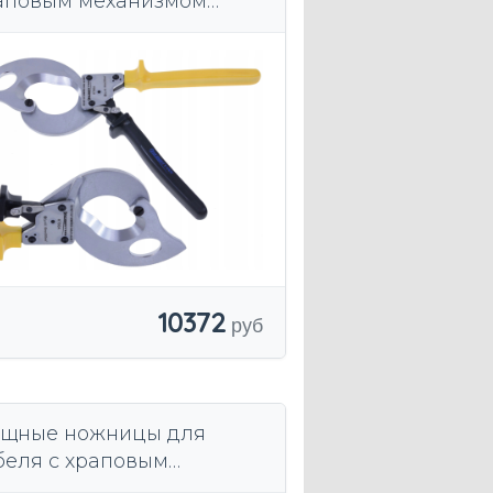
аповым механизмом
ерготитан 500 мм2 280
10372
щные ножницы для
беля с храповым
ханизмом - емкость 240