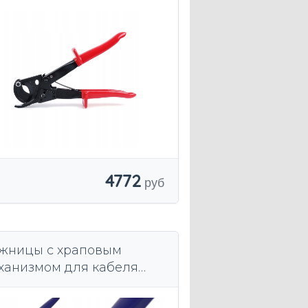
² для ограниченного
остранства.
4772
жницы с храповым
ханизмом для кабеля
ERGOTYTAN / MADE IN
RMANY / 240mm2 /