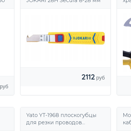
50
JOKARI 28H Secura 8-28 мм
хр
Эн
мм
2112
Yato YT-1968 плоскогубцы
Мо
для резки проводов
ка
 и
красный
ме