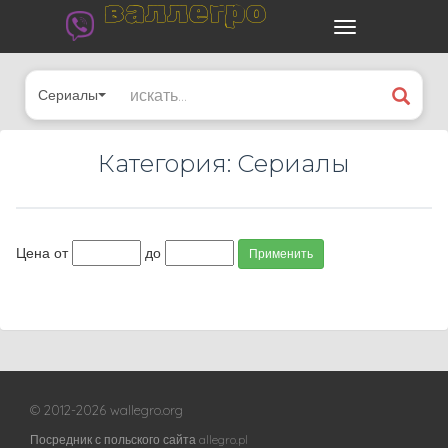
валлегро
Сериалы
Категория: Сериалы
Цена от
до
Применить
© 2012-2026 wallegro.org
Посредник с польского сайта allegro.pl