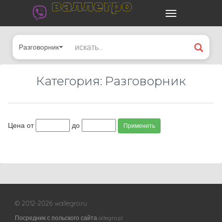
валлегро
Разговорник
Категория: Разговорник
Цена от
до
Применить
© 2012-2026 wallegro.ru
Посредник с польского сайта allegro.pl