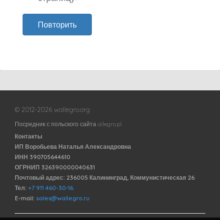
Повторить
© 2012-2026 wallegro.org
Посредник с польского сайта allegro.pl
Контакты
ИП Воробьева Наталья Александровна
ИНН 390705644610
ОГРНИП 326390000040631
Почтовый адрес: 236005 Калининград, Коммунистическая 26
Тел:
+7 911 460-30-16
E-mail:
sales@wallegro.ru