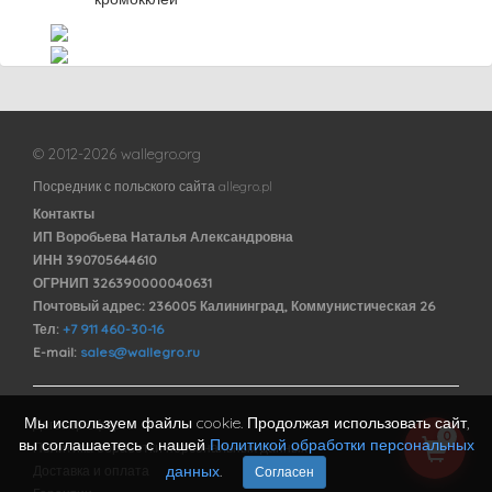
© 2012-2026 wallegro.org
Посредник с польского сайта allegro.pl
Контакты
ИП Воробьева Наталья Александровна
ИНН 390705644610
ОГРНИП 326390000040631
Почтовый адрес: 236005 Калининград, Коммунистическая 26
Тел:
+7 911 460-30-16
E-mail:
sales@wallegro.ru
Мы используем файлы cookie. Продолжая использовать сайт,
Договор оферты
0
вы соглашаетесь с нашей
Политикой обработки персональных
Политика обработки персональных данных
данных
.
Доставка и оплата
Согласен