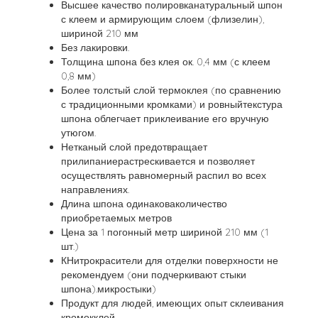
Высшее качество полировканатуральный шпон
с клеем и армирующим слоем (флизелин),
шириной 210 ​​мм
Без лакировки.
Толщина шпона без клея ок. 0,4 мм (с клеем
0,8 мм)
Более толстый слой термоклея (по сравнению
с традиционными кромками) и ровныйтекстура
шпона облегчает приклеивание его вручную
утюгом.
Нетканый слой предотвращает
прилипаниерастрескивается и позволяет
осуществлять равномерный распил во всех
направлениях.
Длина шпона одинаковаколичество
приобретаемых метров
Цена за 1 погонный метр шириной 210 ​​мм (1
шт.)
КНитрокрасители для отделки поверхности не
рекомендуем (они подчеркивают стыки
шпона).микростыки)
Продукт для людей, имеющих опыт склеивания
кромокклей