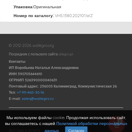
Упаковка:
Оригинальная
Номер по каталогу:
VHS.1380.202101.WZ
© 2012-2026 wallegro.org
Посредник с польского сайта allegro.pl
Контакты
ИП Воробьева Наталья Александровна
ИНН 390705644610
ОГРНИП 326390000040631
Почтовый адрес: 236005 Калининград, Коммунистическая 26
Тел:
+7 911 460-30-16
E-mail:
sales@wallegro.ru
Мы используем файлы cookie. Продолжая использовать сайт,
Договор оферты
0
вы соглашаетесь с нашей
Политикой обработки персональных
Политика обработки персональных данных
данных
.
Доставка и оплата
Согласен