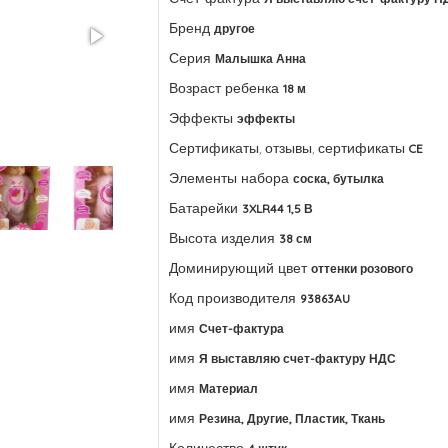
Бренд
другое
Серия
Малышка Анна
Возраст ребенка
18 м
Эффекты
эффекты
Сертификаты, отзывы, сертификаты
CE
Элементы набора
соска, бутылка
Батарейки
3XLR44 1,5 В
Высота изделия
38 см
Доминирующий цвет
оттенки розового
Код производителя
93863AU
имя
Счет-фактура
имя
Я выставляю счет-фактуру НДС
имя
Материал
имя
Резина, Другие, Пластик, Ткань