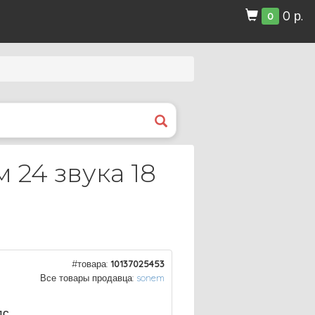
0 р.
0
 24 звука 18
#товара:
10137025453
Все товары продавца:
sonem
ДС