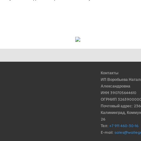
Контакты
ИП Воробьева Натал
Александровна
ИНН 390705644610
ОГРНИП 3263900000
Почтовый адрес: 23
Калининград, Комму
26
Тел:
+7 911 460-30-16
E-mail:
sales@wallegr