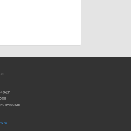
ья
40631
6005
нистическая
o.ru