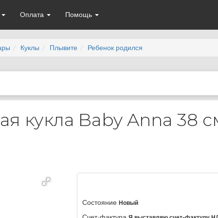
а
Оплата
Помощь
ары
Куклы
Плывите
Ребенок родился
я кукла Baby Anna 38 см
Состояние
Новый
Счет-фактура
Я выставляю счет-фактуру Н