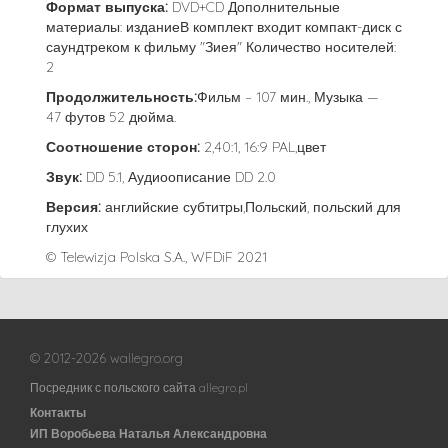
Формат выпуска:
DVD+CD Дополнительные
материалы: изданиеВ комплект входит компакт-диск с
саундтреком к фильму "Зиея" Количество носителей:
2
Продолжительность:
Фильм – 107 мин., Музыка —
47 футов 52 дюйма.
Соотношение сторон:
2,40:1, 16:9 PAL,цвет
Звук:
DD 5.1, Аудиоописание DD 2.0
Версия:
английские субтитры,Польский, польский для
глухих
© Telewizja Polska S.A., WFDiF 2021
© 2012-2026 wallegro.org
Посредник с польского сайта allegro.pl
Контакты
ИП Воробьева Наталья Александровна