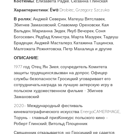
Костюмы:
Елизавета Радке, Сюзанна Глинская
Характеристики: Ewa
Drobiec, Grzegorz Szczuka
В ролях:
Анджей Северин, Матеуш Вятславек,
Збигнев Замаховский, Славомир Ореховски, Кая
Вальден, Марианна Зидек, Якуб Вечорек, Соня
Богосевич, Редбад Клинстра, Марта Мазурек, Тадеуш
Брадецки, Анджей Масталерз, Катажина Тшцинска,
Малгожата Рожнятовска, Петр Махалица и другие
ОПИСАНИЕ:
1977 год. Отец Ян Зиея, соучредитель Комитета
защиты трудящихся,вызван на допрос. Офицер
службы безопасности Гросицкий уговаривает его
сотрудничать.награда за лучшую актерскую игру в
польском художественном фильме - Збигнев
Замаховский
2020– Международный фестиваль
кинематографического искусства EnergaCAMERIMAGE,
Торунь – главный призКонкурс польского кино –
Роберт Глинский, Витольд Плоценник
Священник отказывается, но Гросицкий не сдается.