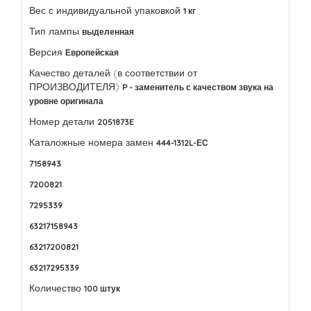
Вес с индивидуальной упаковкой
1 кг
Тип лампы
выделенная
Версия
Европейская
Качество деталей (в соответствии от
ПРОИЗВОДИТЕЛЯ)
P - заменитель с качеством звука на
уровне оригинала
Номер детали
2051873E
Каталожные номера замен
444-1312L-ЕС
7158943
7200821
7295339
63217158943
63217200821
63217295339
Количество
100 штук