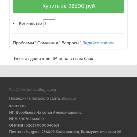
Купить за
28600
руб
Количество
Проблемы? Сомнения? Вопросы?
Задайте вопрос!
Блок от двигателя 3Р. цена за сам блок.
© 2012-2026 wallegro.org
Посредник с польского сайта allegro.pl
Контакты
ИП Воробьева Наталья Александровна
ИНН 390705644610
ОГРНИП 326390000040631
Почтовый адрес: 236005 Калининград, Коммунистическая 26