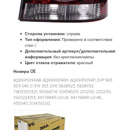
Сторона установки:
справа
Тип оформления:
Проверено в соответствии
стип E
Дополнительный артикул/дополнительная
информация:
без креплениялампы
Цвет стекла отражателя:
красный
Номера OE
6Q6945096AB, 6Q6945096M, 6Q6945096P, 2VP 965
303-081, 0 319 363 204, 5828922, 5828932,
718121201321, 95060714, 50458509, 2012110, 2222110,
VW0224153, 441-1984R-LD-UE, 441-1984R-LD-AE,
435040, 5.04.150.00,