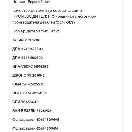
Версия
Европейская
Качество деталей (в соответствии от
ПРОИЗВОДИТЕЛЯ)
Q - оригинал с логотипом
производителя деталей (OEM, OES)
Номер детали
11-1115-01-2
АЛЬКАР 2012110
ДПА 89451699502
ДПА 99451180502
ИПАРЛЮКС 16914252
ДЖОНС 95 26 88-2
ЮМАСА 42425535
ПРАСКО VG0224153
СПИЛУ 435040
ВАН ВЕЗЕЛЬ 5828932
Фольксваген 6Q6945096AB
Фольксваген 6Q6945096M