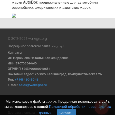
марки
AutoDor
, предназначенные для автомобили
европейских, американских и азиатских марок.
© 2012-2026 wallegro.org
Посредник с польского сайта allegro.pl
Контакты
ИП Воробьева Наталья Александровна
ИНН 390705644610
ОГРНИП 326390000040631
Почтовый адрес: 236005 Калининград, Коммунистическая 26
Тел:
+7 911 460-30-16
E-mail:
sales@wallegro.ru
Мы используем файлы cookie. Продолжая использовать сайт,
Договор оферты
0
вы соглашаетесь с нашей
Политикой обработки персональных
Политика обработки персональных данных
данных
.
Доставка и оплата
Согласен