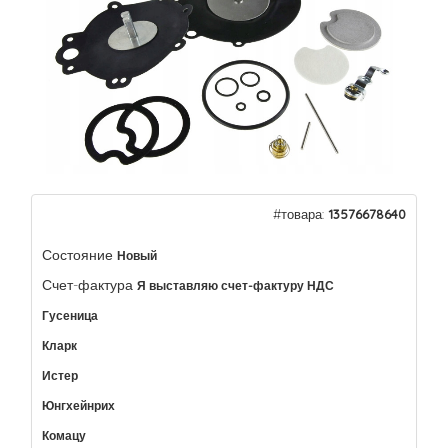
#товара:
13576678640
Состояние
Новый
Счет-фактура
Я выставляю счет-фактуру НДС
Гусеница
Кларк
Истер
Юнгхейнрих
Комацу