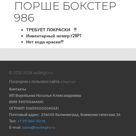
ПОРШЕ БОКСТЕР
986
ТРЕБУЕТ ПОКРАСКИ !!!
Инвентарный номер:r28P1
Нет кода краски!!!
© 2012-2026 wallegro.ru
Посредник с польского сайта allegro.pl
Контакты
ИП Воробьева Наталья Александровна
ИНН 390705644610
ОГРНИП 326390000040631
Почтовый адрес: 236005 Калининград, Коммунистическая 26
Тел:
+7 911 460-30-16
E-mail:
sales@wallegro.ru