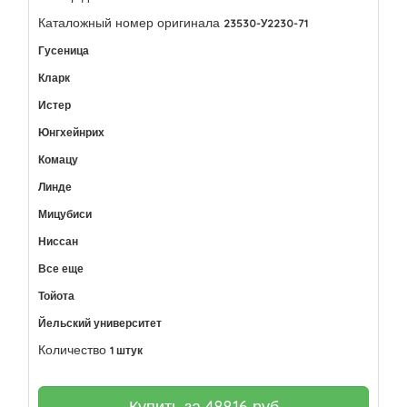
Каталожный номер оригинала
23530-У2230-71
Гусеница
Кларк
Истер
Юнгхейнрих
Комацу
Линде
Мицубиси
Ниссан
Все еще
Тойота
Йельский университет
Количество
1 штук
Купить за
48816
руб