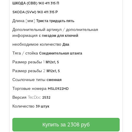
ШКОДА (СВВ) 1K0 411 315 П
SKODA (SVW) 1K0 411 315 Р
Длина [мм]
Триста тридцать пять
Дополнительный артикул / дополнительная
информация
с гнездом для ключей
необходимое количество
Два
Тяга / стойка
Соединительная штанга
Размер резьбы 1
М12х1, 5
Размер резьбы 2
М12х1, 5
Ссылочные типы
сменная
Торговые номера
MSL0922HD
Версия TecDoc
2532
Количество
39 штук
Купить за
2308
руб