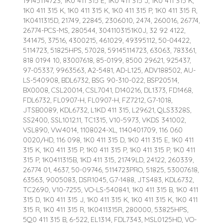
19145114723, 1K0 411 315 E, 1K0 411 315 J, 1K0 411 315 K,
1K0 411 315 K, 1K0 411 315 K, 1K0 411 315 P, 1K0 411 315 R,
1K0411315D, 21749, 22845, 2306010, 2474, 260016, 26774,
26774-PCS-MS, 280544, 3041103151K0J, 32 92 4122,
341475, 37516, 4300215, 461029, 49395112, 50-04422,
5114723, 51825HPS, 57028, 59145114723, 63063, 783361,
818 0194 10, 83007618, 85-0199, 8500 29621, 925437,
97-05337, 9963563, A2-5481, AD-L125, ADV188502, AU-
LS-540908, BDL6732, BSG 90-310-022, BSP20514,
BX0008, CSL20014, CSL7041, D140216, DL1373, FD1468,
FDL6732, FL0907-H, FL0907-H, FZ7212, G7-1018,
JTSB0089, KDL6732, L1KD 411 315, L29621, QLS3328S,
SS2400, SSL1012.11, TC1315, V10-5973, VKDS 341002,
VSL890, VW4014, 1108024-XL, 1140401709, 116 060
0020/HD, 116 098, 1K0 411 315 D, 1K0 411 315 E, 1K0 411
315 K, 1K0 411 315 P, 1K0 411 315 P, 1K0 411 315 P, 1K0 411
315 P, 1K0411315B, 1KD 411 315, 21749LD, 24122, 260339,
26774 01, 4637, 50-09746, 5114723PRO, 51825, 53007618,
63563, 9005083, DSR1045, G7-1488, JTS483, KDL6732,
TC2690, V10-7255, VO-LS-540841, 1K0 411 315 B, 1K0 411
315 D, 1K0 411 315 J, 1K0 411 315 K, 1K0 411 315 K, 1K0 411
315 R, 1K0 411 315 R, 1K0411315R, 280000, 53825HPS,
5Q0 411 315 B, 6-522, EL1314, FDL7343, MSL0125HD, VO-