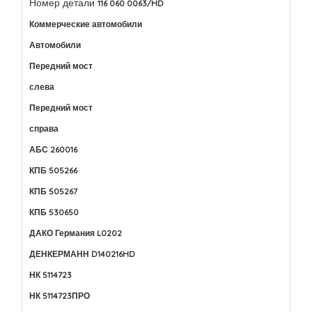
Номер детали
116 060 0063/HD
Коммерческие автомобили
Автомобили
Передний мост
слева
Передний мост
справа
АБС 260016
КПБ 505266
КПБ 505267
КПБ 530650
ДАКО Германия L0202
ДЕНКЕРМАНН D140216HD
НК 5114723
НК 5114723ПРО