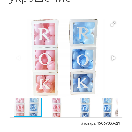
#товара:
15067033621