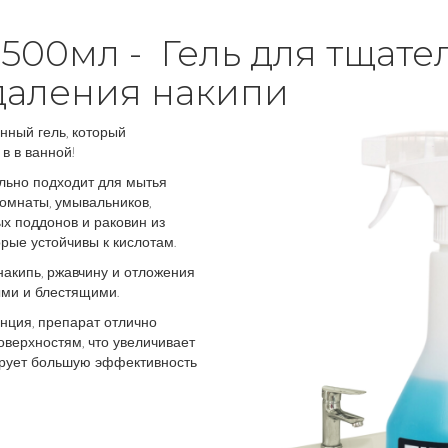
 500мл - Гель для тщат
даления накипи
нный гель, который
в в ванной!
льно подходит для мытья
комнаты, умывальников,
ых поддонов и раковин из
рые устойчивы к кислотам.
накипь, ржавчину и отложения
ыми и блестящими.
нция, препарат отлично
оверхностям, что увеличивает
тирует большую эффективность