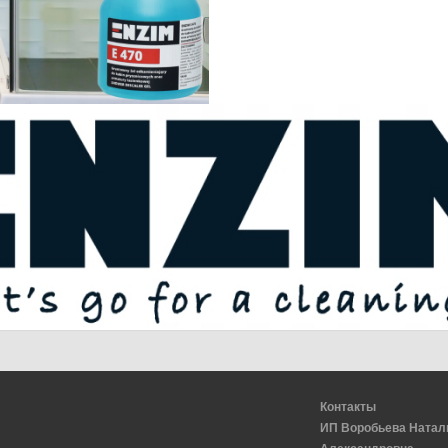
Контакты
ИП Воробьева Натал