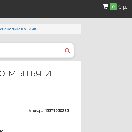
0 р.
0
сиональная химия
о мытья и
#товара:
15379030285
ДС