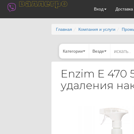
валлегро
Вход
Доставк
Главная
Компания и услуги
Пром
Категории
Везде
Enzim E 470 
удаления на