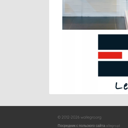
© 2012-2026 wallegro.org
Посредник с польского сайта allegro.pl