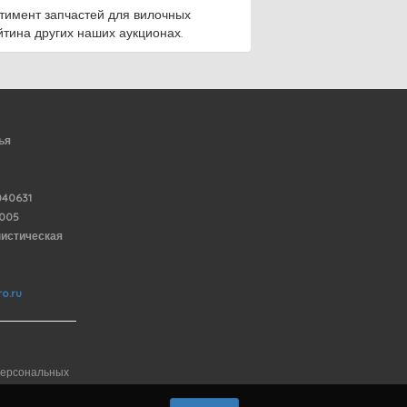
тимент запчастей для вилочных
йтина других наших аукционах.
ья
40631
6005
нистическая
o.ru
персональных