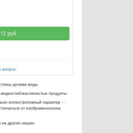
412
руб
 вопрос!
стемы долива воды.
 жидкостей.маслянистые продукты.
льно иллюстративный характер —
отличаться от изображенногона
 на других наших