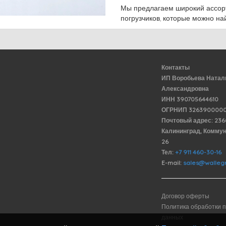
Мы предлагаем широкий ассор
погрузчиков, которые можно на
Контакты
ИП Воробьева Натал
Александровна
ИНН 390705644610
ОГРНИП 3263900000
Почтовый адрес: 23
Калининград, Комму
26
Тел:
+7 911 460-30-16
E-mail:
sales@wallegr
Договор оферты
Политика обработки 
данных