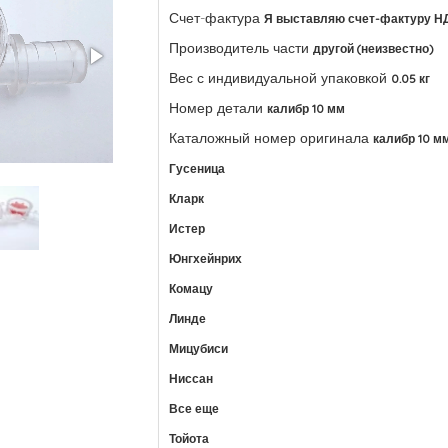
Счет-фактура
Я выставляю счет-фактуру Н
Производитель части
другой (неизвестно)
Вес с индивидуальной упаковкой
0.05 кг
Номер детали
калибр 10 мм
Каталожный номер оригинала
калибр 10 м
Гусеница
Кларк
Истер
Юнгхейнрих
Комацу
Линде
Мицубиси
Ниссан
Все еще
Тойота