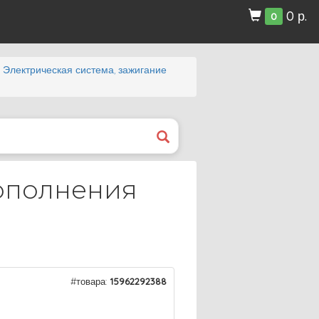
0 р.
0
Электрическая система, зажигание
пополнения
#товара:
15962292388