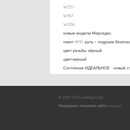
W257
W167
W206
новые модели Мерседес,
пакет AMG руль + подушка безопа
цвет резьбы чёрный
цвет:черный
Состояние ИДЕАЛЬНОЕ - новый, ст
© 2012-2026 wallegro.org
Посредник с польского сайта allegro.pl