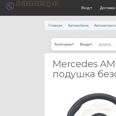
валлегро
Вход
Доставк
Главная
Автомобили
Автозапчаст
Категории
Везде
Mercedes AM
подушка без