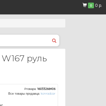
0 р.
0
 W167 руль
#товара:
16033266406
Все товары продавца:
konradcar
ДС