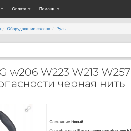
а
Оплата
Помощь
и
Оборудование салона
Руль
G w206 W223 W213 W257
опасности черная нить
Состояние
Новый
Счет-фактура
Я выставляю счет-фактуру Н