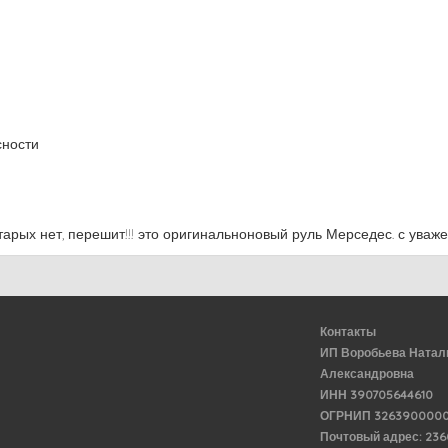
сности
арых нет, перешит!!! это оригинальноновый руль Мерседес. с уваж
Контакты
ИП Воробьева Натал
Александровна
ИНН 390705644610
ОГРНИП 3263900000
Почтовый адрес: 23