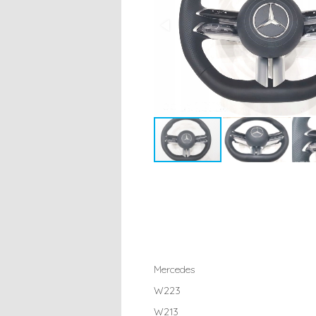
Mercedes
W223
W213