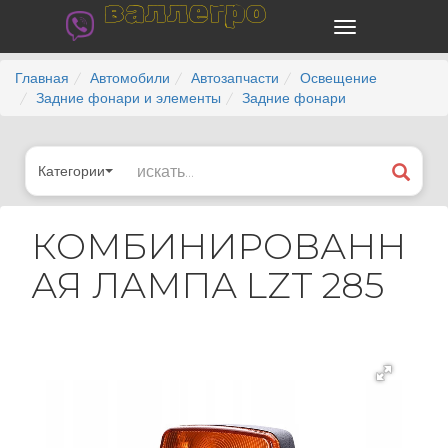
валлегро
Главная
Автомобили
Автозапчасти
Освещение
Задние фонари и элементы
Задние фонари
Категории
КОМБИНИРОВАНН
АЯ ЛАМПА LZT 285