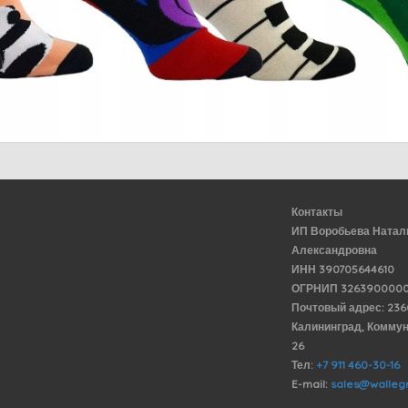
Контакты
ИП Воробьева Натал
Александровна
ИНН 390705644610
ОГРНИП 3263900000
Почтовый адрес: 23
Калининград, Комму
26
Тел:
+7 911 460-30-16
E-mail:
sales@wallegr