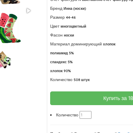
Бренд
Инна (носки)
Размер
44-46
Цвет
многоцветный
Фасон
носки
Материал доминирующий
хлопок
полиамид 5%
спандекс 5%
хлопок 90%
Количество
508 штук
Купить за
1
Количество