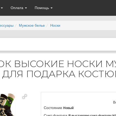
а
Оплата
Помощь
сессуары
Мужское белье
Носки
ПОК ВЫСОКИЕ НОСКИ 
 ДЛЯ ПОДАРКА КОСТ
В
Состояние
Новый
Счет-фактура
Я выставляю счет-фактуру Н