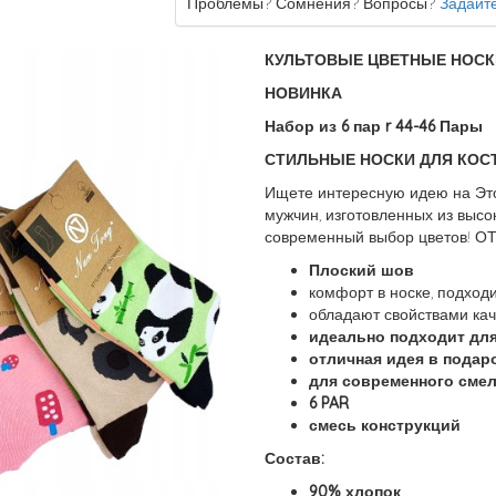
Проблемы? Сомнения? Вопросы?
Задайте
КУЛЬТОВЫЕ ЦВЕТНЫЕ НОСК
НОВИНКА
Набор из 6 пар r 44-46 Пары
СТИЛЬНЫЕ НОСКИ ДЛЯ КОСТ
Ищете интересную идею на Это
мужчин, изготовленных из высо
современный выбор цветов! О
Плоский шов
комфорт в носке, подходи
обладают свойствами кач
идеально подходит дл
отличная идея в подаро
для современного смел
6 PAR
смесь конструкций
Состав:
90% хлопок