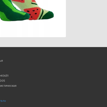
ья
40631
6005
нистическая
o.ru