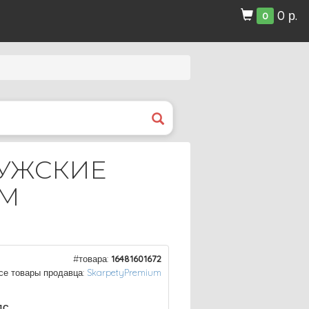
0 р.
0
МУЖСКИЕ
ЮМ
#товара:
16481601672
се товары продавца:
SkarpetyPremium
ДС