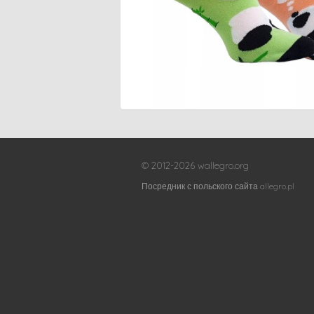
© 2012-2026 wallegro.org
Посредник с польского сайта allegro.pl