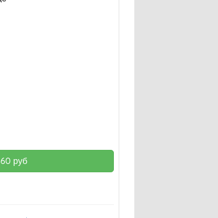
860
руб