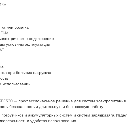
48V
лка или розетка
REMA
ьэлектрическое подключение
ым условиям эксплуатации
AT
ие
ока при больших нагрузках
кость
м использовании
BE320 — профессиональное решение для систем электропитания в
ть, безопасность и длительную и безотказную работу.
погрузчиков и аккумуляторных систем и систем зарядки.тяга. Издел
ниверсальность.и удобство использования.