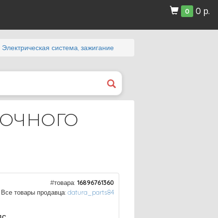
0 р.
0
Электрическая система, зажигание
ЛОЧНОГО
#товара:
16896761360
Все товары продавца:
datura_parts84
ДС