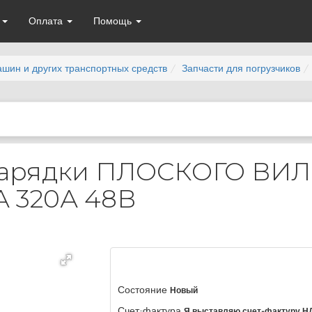
а
Оплата
Помощь
ашин и других транспортных средств
Запчасти для погрузчиков
 зарядки ПЛОСКОГО ВИ
 320А 48В
Состояние
Новый
Счет-фактура
Я выставляю счет-фактуру Н