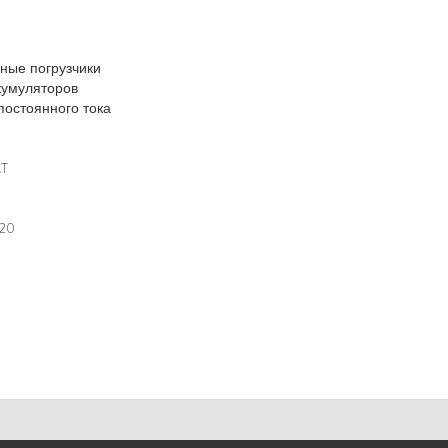
ные погрузчики
кумуляторов
постоянного тока
AT
320