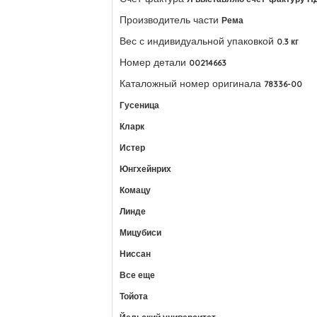
Производитель части
Рема
Вес с индивидуальной упаковкой
0.3 кг
Номер детали
00214663
Каталожный номер оригинала
78336-00
Гусеница
Кларк
Истер
Юнгхейнрих
Комацу
Линде
Мицубиси
Ниссан
Все еще
Тойота