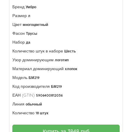
Бренд
Умбро
Размер
л
Цвет
многоцветный
Фасон
Трусы
Набор
да
Количество штук в наборе
Шесть
Узор доминирующим
логотип
Материал доминирующий
хлопок
Модель
БМ219
Код производителя
БМ219
ЕАН (GTIN)
5906400812036
Линия
обычный
Количество
18 штук
Купить за
3848
руб