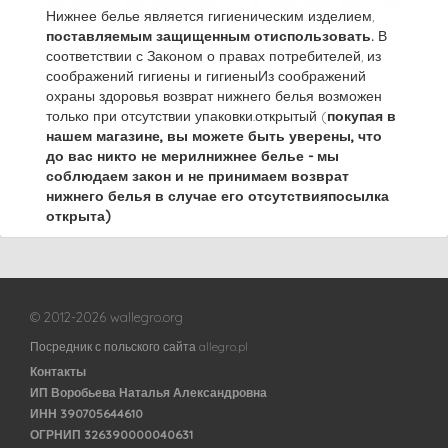
Нижнее белье является гигиеническим изделием,
поставляемым защищенным отиспользовать.
В
соответствии с Законом о правах потребителей, из
соображений гигиены и гигиеныИз соображений
охраны здоровья возврат нижнего белья возможен
только при отсутствии упаковки.открытый (
покупая в
нашем магазине, вы можете быть уверены, что
до вас никто не мерилнижнее белье - мы
соблюдаем закон и не принимаем возврат
нижнего белья в случае его отсутствияпосылка
открыта)
© 2012-2026 wallegro.org
Посредник с польского сайта allegro.pl
Контакты
ИП Воробьева Наталья Александровна
ИНН 390705644610
ОГРНИП 326390000040631