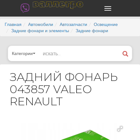
валлегро
Главная
Автомобили
Автозапчасти
Освещение
Задние фонари и элементы
Задние фонари
Категории
ЗАДНИЙ ФОНАРЬ
043857 VALEO
RENAULT