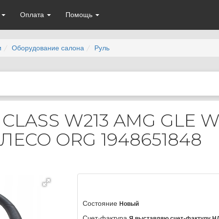
а
Оплата
Помощь
и
Оборудование салона
Руль
 CLASS W213 AMG GLE W
ЛЕСО ORG 1948651848
Состояние
Новый
Счет-фактура
Я выставляю счет-фактуру Н