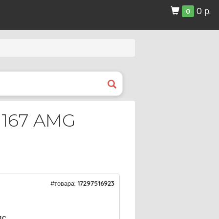
0 р.
0
167 AMG
#товара:
17297516923
ДС