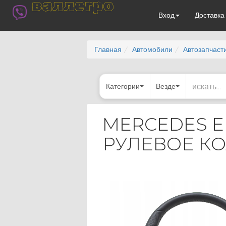
валлегро
Вход
Доставк
Главная
Автомобили
Автозапчаст
Категории
Везде
MERCEDES E
РУЛЕВОЕ КО