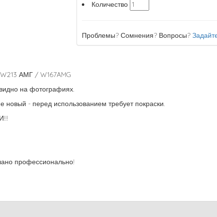
Количество
Проблемы? Сомнения? Вопросы?
Задайте
; W213 АМГ / W167AMG
видно на фотографиях.
е новый - перед использованием требует покраски.
!!
лано профессионально!